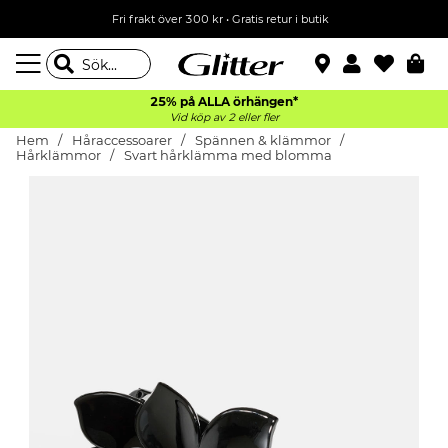
Fri frakt över 300 kr
•
Gratis retur i butik
25% på ALLA
örhängen*
Vid köp av 2 eller fler
Hem
Håraccessoarer
Spännen & klämmor
Hårklämmor
Svart hårklämma med blomma