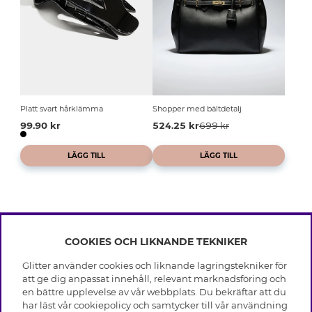
Platt svart hårklämma
Shopper med bältdetalj
99.90 kr
524.25 kr
699 kr
LÄGG TILL
LÄGG TILL
COOKIES OCH LIKNANDE TEKNIKER
INFO
Glitter använder cookies och liknande lagringstekniker för
Leverans
att ge dig anpassat innehåll, relevant marknadsföring och
OM GLITTER
Villkor
en bättre upplevelse av vår webbplats. Du bekräftar att du
Integritetspolicy
har läst vår cookiepolicy och samtycker till vår användning
Black Friday