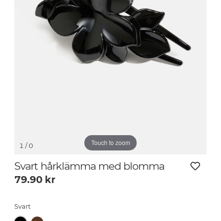
Touch to zoom
1
/ 0
Svart hårklämma med blomma
79.90
kr
Svart