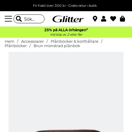
Fri frakt över 300 kr
•
Gratis retur i butik
25% på ALLA
örhängen*
Vid köp av 2 eller fler
Hem
Accessoarer
Plånböcker & korthållare
Plånböcker
Brun mönstrad plånbok