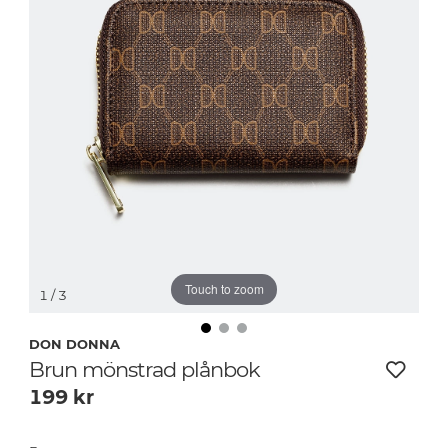
Touch to zoom
1
/ 3
DON DONNA
Brun mönstrad plånbok
199
kr