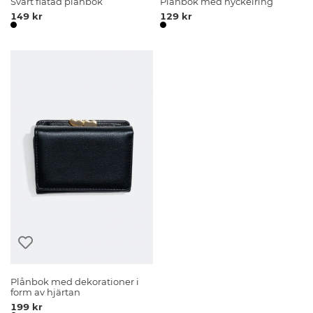
Svart flätad plånbok
Plånbok med nyckelring
149 kr
129 kr
Plånbok med dekorationer i
form av hjärtan
199 kr