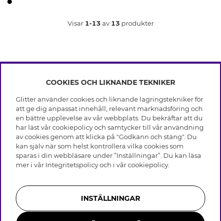
Visar
1-13
av
13
produkter
COOKIES OCH LIKNANDE TEKNIKER
INFO
Glitter använder cookies och liknande lagringstekniker för
Leverans
att ge dig anpassat innehåll, relevant marknadsföring och
OM GLITTER
Villkor
en bättre upplevelse av vår webbplats. Du bekräftar att du
Integritetspolicy
har läst vår cookiepolicy och samtycker till vår användning
Black Friday
Cookies
av cookies genom att klicka på "Godkänn och stäng". Du
HJÄLP
Våra butiker
kan själv när som helst kontrollera vilka cookies som
Medlemsvillkor
Varumärken
sparas i din webbläsare under ”Inställningar”. Du kan läsa
Vanliga frågor
Jobba hos Glitter
Företagshistoria
mer i vår
Integritetspolicy
och i vår
cookiepolicy
.
Kundservice
Återkallelse
Hållbarhet
Retur & Ångra Köp
Presentkortssaldo
Visselblåsning
Skötselråd äkta silver
Bli medlem
Press & Samarbeten
INSTÄLLNINGAR
Skötselråd skinnhandskar
Storleksguide för ringar