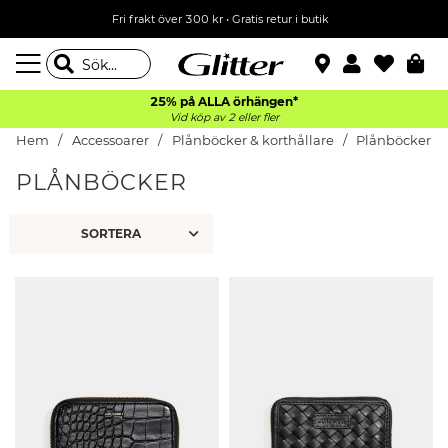
Fri frakt över 300 kr
•
Gratis retur i butik
25% på ALLA
örhängen*
Vid köp av 2 eller fler
Hem
Accessoarer
Plånböcker & korthållare
Plånböcker
PLÅNBÖCKER