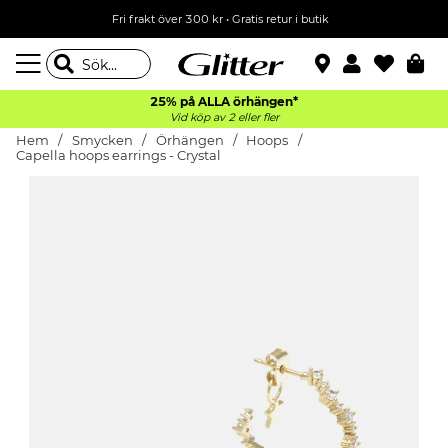
Fri frakt över 300 kr
•
Gratis retur i butik
25% på ALLA
örhängen*
Vid köp av 2 eller fler
Hem
Smycken
Örhängen
Hoops
Capella hoops earrings - Crystal