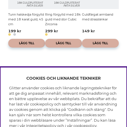
18K GULDPLÄTERAT
18K GULDPLÄTERAT
ÄKTA SILVER
ÄKTA SILVER
Tunn halskedja förgylld
Ring förgylld med 18k
Guldfärgat armband
med 18 karat guld, 45
guld med stor Cubic
med strasslänkar
cm
Zirconia
199 kr
299 kr
149 kr
LÄGG TILL
LÄGG TILL
LÄGG TILL
COOKIES OCH LIKNANDE TEKNIKER
INFO
Glitter använder cookies och liknande lagringstekniker för
Leverans
att ge dig anpassat innehåll, relevant marknadsföring och
OM GLITTER
Villkor
en bättre upplevelse av vår webbplats. Du bekräftar att du
Integritetspolicy
har läst vår cookiepolicy och samtycker till vår användning
Black Friday
Cookies
av cookies genom att klicka på "Godkänn och stäng". Du
HJÄLP
Våra butiker
kan själv när som helst kontrollera vilka cookies som
Medlemsvillkor
Varumärken
sparas i din webbläsare under ”Inställningar”. Du kan läsa
Vanliga frågor
Jobba hos Glitter
Företagshistoria
mer i vår
Integritetspolicy
och i vår
cookiepolicy
.