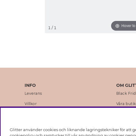
Hover t
1
/ 1
INFO
OM GLIT
Leverans
Black Fri
Villkor
Våra butik
Integritetspolicy
Varumärk
Cookies
Företagsh
Glitter använder cookies och liknande lagringstekniker för att g
Medlemsvillkor
Hållbarhe
cookiepolicy och samtycker till vår användning av cookies genom