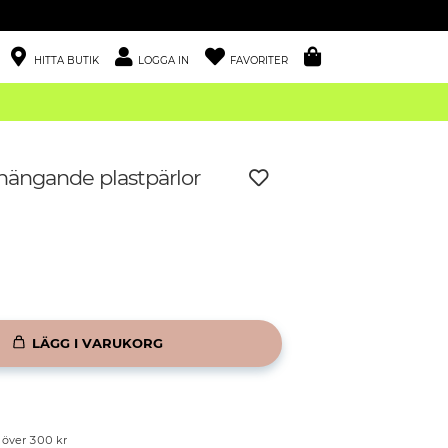
HITTA BUTIK
LOGGA IN
FAVORITER
hängande plastpärlor
LÄGG I VARUKORG
p över 300 kr