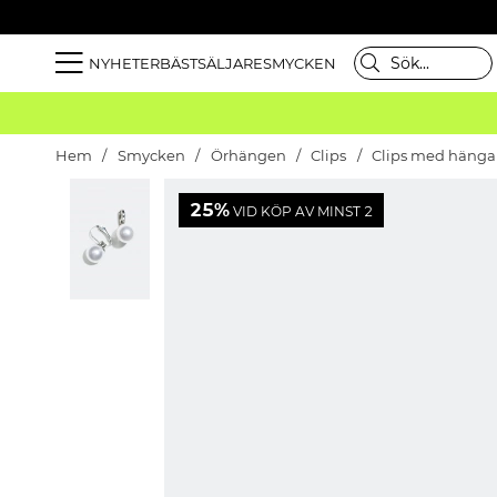
NYHETER
BÄSTSÄLJARE
SMYCKEN
Hem
Smycken
Örhängen
Clips
Clips med hänga
25%
VID KÖP AV MINST 2