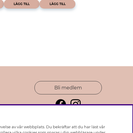
LÄGG TILL
LÄGG TILL
Bli medlem
else av vår webbplats. Du bekräftar att du har läst vår
ollera vilka cookies som sparas i din webbläsare under