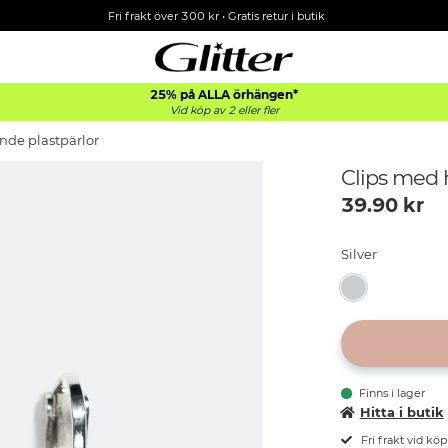
Fri frakt över 300 kr
•
Gratis retur i butik
25% på ALLA
örhängen*
Vid köp av 2 eller fler
nde plastpärlor
Clips med 
39.90
kr
Silver
Finns i lager
Hitta i butik
Fri frakt vid kö