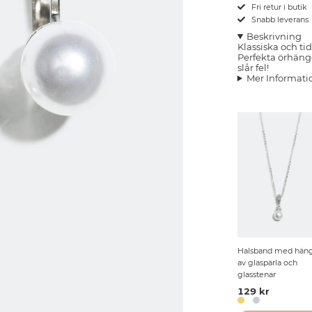
Fri retur i butik
Snabb leverans
Beskrivning
Klassiska och ti
Perfekta örhänge
slår fel!
Mer Informati
Halsband med hän
av glaspärla och
glasstenar
129 kr