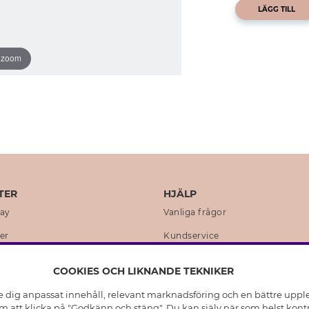
LÄGG TILL
o zoom
TER
HJÄLP
day
Vanliga frågor
er
Kundservice
en
Retur & Ångra Köp
COOKIES OCH LIKNANDE TEKNIKER
istoria
Skötselråd äkta silver
e dig anpassat innehåll, relevant marknadsföring och en bättre upplev
t
Skötselråd skinnhandskar
 att klicka på "Godkänn och stäng". Du kan själv när som helst kontr