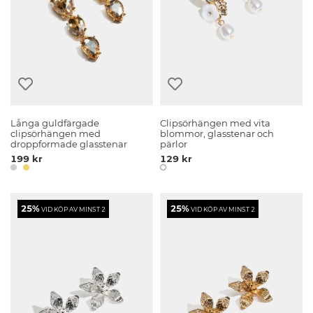
Långa guldfärgade
Clipsörhängen med vita
clipsörhängen med
blommor, glasstenar och
droppformade glasstenar
pärlor
199 kr
129 kr
25%
25%
VID KÖP AV MINST 2
VID KÖP AV MINST 2