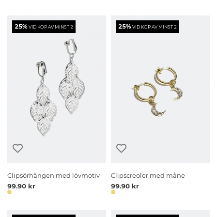
25%
25%
VID KÖP AV MINST 2
VID KÖP AV MINST 2
Clipsörhängen med lövmotiv
Clipscreoler med måne
99.90 kr
99.90 kr