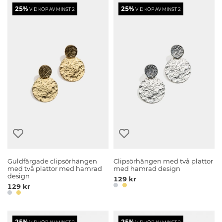
25%
25%
VID KÖP AV MINST 2
VID KÖP AV MINST 2
Guldfärgade clipsörhängen
Clipsörhängen med två plattor
med två plattor med hamrad
med hamrad design
design
129 kr
129 kr