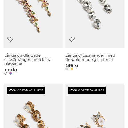
Långa guldfärgade
Långa clipsörhängen med
clipsörhängen med klara
droppformade glasstenar
glasstenar
199 kr
179 kr
25%
25%
VID KÖP AV MINST 2
VID KÖP AV MINST 2