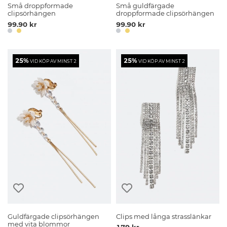
Små droppformade
Små guldfärgade
clipsörhängen
droppformade clipsörhängen
99.90 kr
99.90 kr
25%
25%
VID KÖP AV MINST 2
VID KÖP AV MINST 2
Guldfärgade clipsörhängen
Clips med långa strasslänkar
med vita blommor