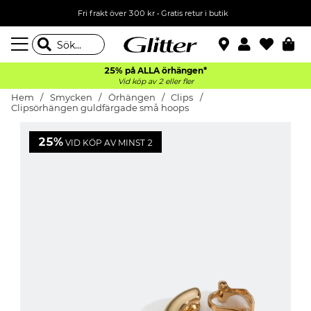
Fri frakt över 300 kr
•
Gratis retur i butik
25% på ALLA
örhängen*
Vid köp av 2 eller fler
Hem
Smycken
Örhängen
Clips
Clipsörhängen guldfärgade små hoops
25%
VID KÖP AV MINST 2