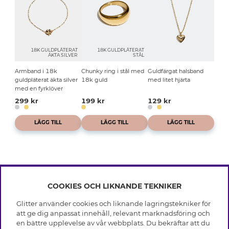
18K GULDPLÄTERAT
18K GULDPLÄTERAT
ÄKTA SILVER
STÅL
Armband i 18k
Chunky ring i stål med
Guldfärgat halsband
guldpläterat äkta silver
18k guld
med litet hjärta
med en fyrklöver
299 kr
199 kr
129 kr
LÄGG TILL
LÄGG TILL
LÄGG TILL
COOKIES OCH LIKNANDE TEKNIKER
INFO
Glitter använder cookies och liknande lagringstekniker för
Leverans
att ge dig anpassat innehåll, relevant marknadsföring och
OM GLITTER
Villkor
en bättre upplevelse av vår webbplats. Du bekräftar att du