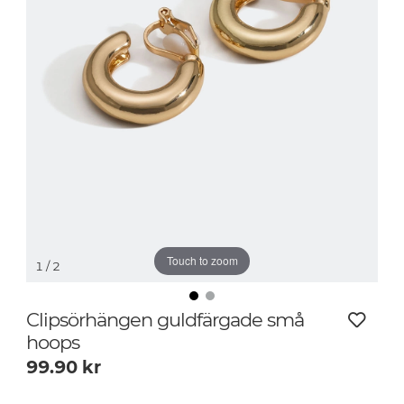
Touch to zoom
1
/ 2
Clipsörhängen guldfärgade små
hoops
99.90
kr