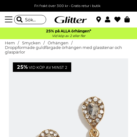
Fri frakt över 300 kr
•
Gratis retur i butik
25% på ALLA
örhängen*
Vid köp av 2 eller fler
Hem
Smycken
Örhängen
Droppformade guldfärgade örhängen med glasstenar och
glaspärlor
25%
VID KÖP AV MINST 2