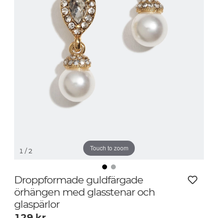
Touch to zoom
1
/ 2
Droppformade guldfärgade
örhängen med glasstenar och
glaspärlor
129
kr