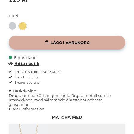
Guld
LÄGG I VARUKORG
Finns i lager
Hitta i butik
Fri frakt vid köp över 300 kr
Fri retur i butik
Snabb leverans
Beskrivning
Droppformade örhängen i guldfärgad metall som är
utsmyckade med skimrande glasstenar och vita
glaspärlor.
Mer Information
MATCHA MED