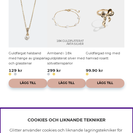
18K GULDPLÄTERAT
ÄKTA SILVER
Guldfärgat halsband
Armband i 18k
Guldfärgad ring med
med hänge av glaspärla
guldpläterat silver med
hamrad rosett
och glasstenar
sötvattenspärlor
129 kr
299 kr
99.90 kr
LÄGG TILL
LÄGG TILL
LÄGG TILL
COOKIES OCH LIKNANDE TEKNIKER
INFO
Glitter använder cookies och liknande lagringstekniker för
Leverans