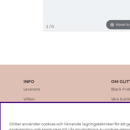
Hover t
1
/ 0
INFO
OM GLIT
Leverans
Black Fri
Villkor
Våra butik
Integritetspolicy
Varumärk
Cookies
Företagsh
Glitter använder cookies och liknande lagringstekniker för att g
Medlemsvillkor
Hållbarhe
cookiepolicy och samtycker till vår användning av cookies genom