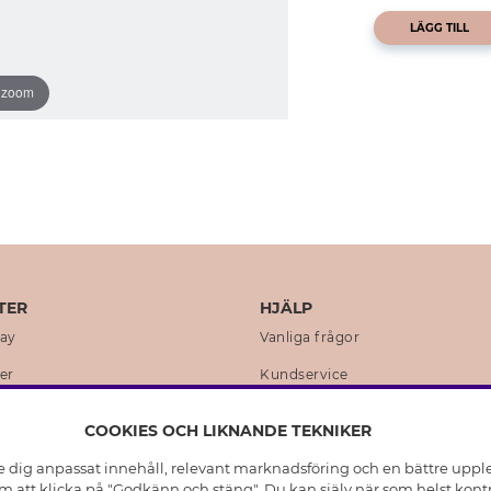
LÄGG TILL
o zoom
TER
HJÄLP
day
Vanliga frågor
er
Kundservice
en
Retur & Ångra Köp
COOKIES OCH LIKNANDE TEKNIKER
istoria
Skötselråd äkta silver
e dig anpassat innehåll, relevant marknadsföring och en bättre upplev
t
Skötselråd skinnhandskar
 att klicka på "Godkänn och stäng". Du kan själv när som helst kontr