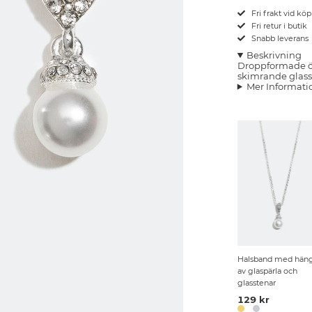
Fri frakt vid kö
Fri retur i butik
Snabb leverans
Beskrivning
Droppformade 
skimrande glasst
Mer Informati
Halsband med hän
av glaspärla och
glasstenar
129 kr