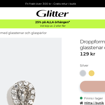
Fri frakt över 300 kr
•
Gratis retur i butik
25% på ALLA
örhängen*
Vid köp av 2 eller fler
ed glasstenar och glaspärlor
Droppform
glasstenar 
129
kr
Silver
Finns i lager
Hitta i butik