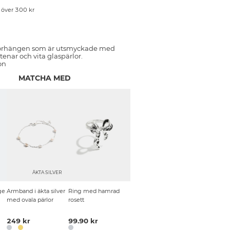
p över 300 kr
örhängen som är utsmyckade med
enar och vita glaspärlor.
on
MATCHA MED
ÄKTA SILVER
ge
Armband i äkta silver
Ring med hamrad
med ovala pärlor
rosett
249 kr
99.90 kr