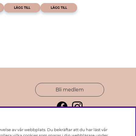
LÄGG TILL
LÄGG TILL
Bli medlem
else av vår webbplats. Du bekräftar att du har läst vår
ollera vilka cookies som sparas i din webbläsare under