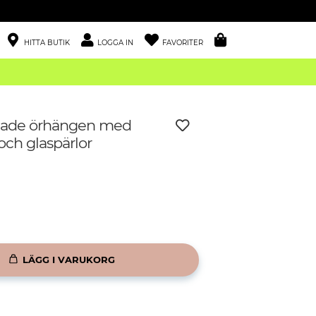
HITTA BUTIK
LOGGA IN
FAVORITER
ade örhängen med
och glaspärlor
LÄGG I VARUKORG