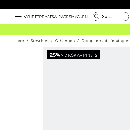
NYHETER
BÄSTSÄLJARE
SMYCKEN
Hem
Smycken
Örhängen
Droppformade örhängen m
25%
VID KÖP AV MINST 2