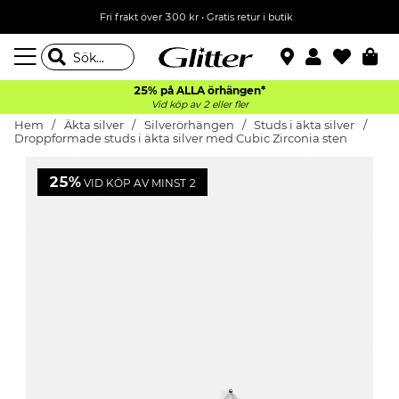
Fri frakt över 300 kr
•
Gratis retur i butik
25% på ALLA
örhängen*
Vid köp av 2 eller fler
Hem
Äkta silver
Silverörhängen
Studs i äkta silver
Droppformade studs i äkta silver med Cubic Zirconia sten
25%
VID KÖP AV MINST 2