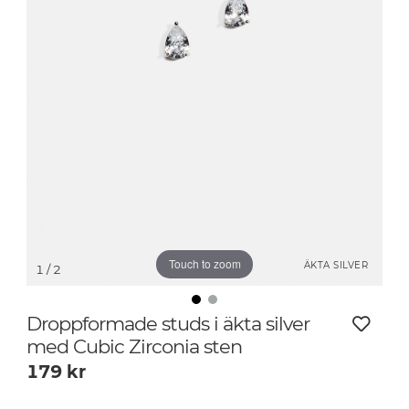
Touch to zoom
ÄKTA SILVER
1
/ 2
Droppformade studs i äkta silver
med Cubic Zirconia sten
179
kr