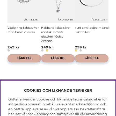
ÄKTA SILVER
ÄKTA SILVER
ÄKTA SILVER
Vågig ring i äkta silver
Halsband i äkta silver
Tunt ormkedjearmband
med Cubic Zirconia
med skimrande
i äkta silver
glassten i Cubic
Zirconia
249 kr
249 kr
299 kr
LÄGG TILL
LÄGG TILL
LÄGG TILL
COOKIES OCH LIKNANDE TEKNIKER
INFO
Glitter använder cookies och liknande lagringstekniker för
Leverans
att ge dig anpassat innehåll, relevant marknadsföring och
OM GLITTER
Villkor
en bättre upplevelse av vår webbplats. Du bekräftar att du
Integritetspolicy
har läst vår cookiepolicy och samtycker till vår användning
Black Friday