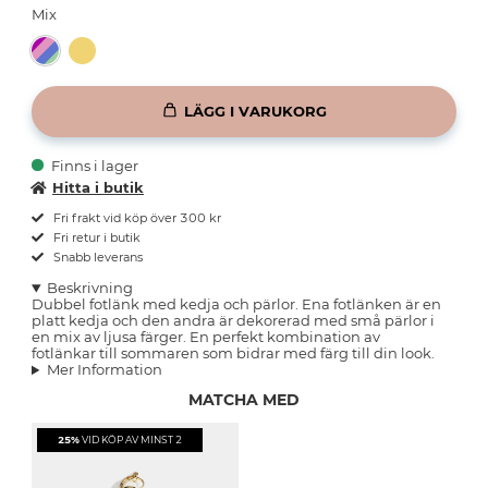
Mix
LÄGG I VARUKORG
Finns i lager
Hitta i butik
Fri frakt vid köp över 300 kr
Fri retur i butik
Snabb leverans
Beskrivning
Dubbel fotlänk med kedja och pärlor. Ena fotlänken är en
platt kedja och den andra är dekorerad med små pärlor i
en mix av ljusa färger. En perfekt kombination av
fotlänkar till sommaren som bidrar med färg till din look.
Mer Information
MATCHA MED
25%
VID KÖP AV MINST 2