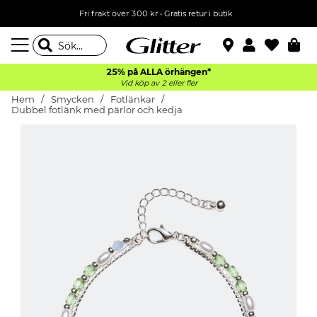
Fri frakt över 300 kr
•
Gratis retur i butik
25% på ALLA
örhängen*
Vid köp av 2 eller fler
Hem
Smycken
Fotlänkar
Dubbel fotlänk med pärlor och kedja