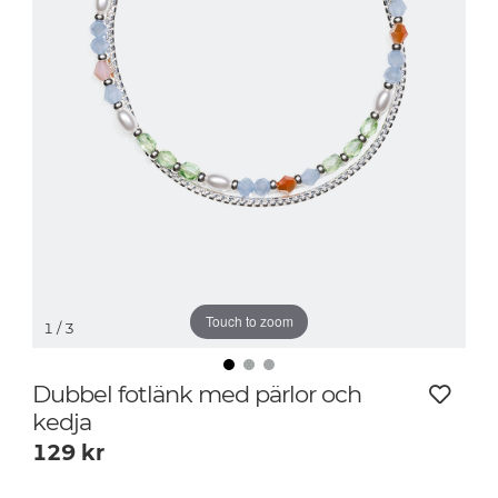
Touch to zoom
1
/ 3
Dubbel fotlänk med pärlor och
kedja
129
kr