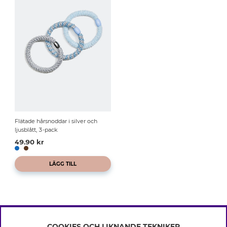
Flätade hårsnoddar i silver och
ljusblått, 3-pack
49.90 kr
LÄGG TILL
COOKIES OCH LIKNANDE TEKNIKER