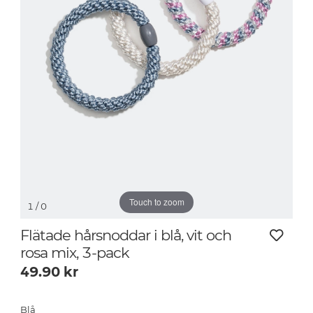
Touch to zoom
1
/ 0
Flätade hårsnoddar i blå, vit och
rosa mix, 3-pack
49.90
kr
Blå