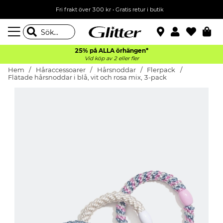
Fri frakt över 300 kr
•
Gratis retur i butik
25% på ALLA
örhängen*
Vid köp av 2 eller fler
Hem
Håraccessoarer
Hårsnoddar
Flerpack
Flätade hårsnoddar i blå, vit och rosa mix, 3-pack