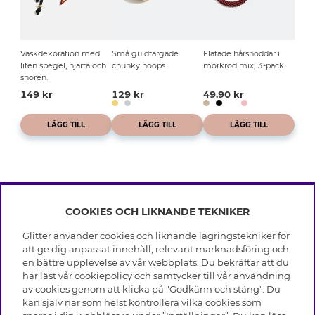
Väskdekoration med
Små guldfärgade
Flätade hårsnoddar i
liten spegel, hjärta och
chunky hoops
mörkröd mix, 3-pack
snören.
149 kr
129 kr
49.90 kr
LÄGG TILL
LÄGG TILL
LÄGG TILL
COOKIES OCH LIKNANDE TEKNIKER
INFO
Glitter använder cookies och liknande lagringstekniker för
Leverans
att ge dig anpassat innehåll, relevant marknadsföring och
OM GLITTER
Villkor
en bättre upplevelse av vår webbplats. Du bekräftar att du
Integritetspolicy
har läst vår cookiepolicy och samtycker till vår användning
Black Friday
Cookies
av cookies genom att klicka på "Godkänn och stäng". Du
HJÄLP
Våra butiker
kan själv när som helst kontrollera vilka cookies som
Medlemsvillkor
Varumärken