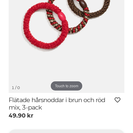
Touch to zoom
1
/ 0
Flätade hårsnoddar i brun och röd
mix, 3-pack
49.90
kr