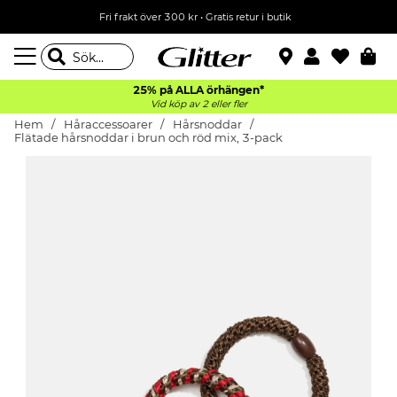
Fri frakt över 300 kr
•
Gratis retur i butik
25% på ALLA
örhängen*
Vid köp av 2 eller fler
Hem
Håraccessoarer
Hårsnoddar
Flätade hårsnoddar i brun och röd mix, 3-pack