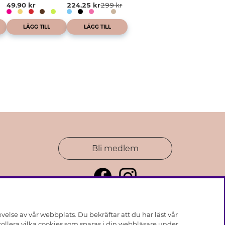
49.90 kr
224.25 kr
299 kr
LÄGG TILL
LÄGG TILL
Bli medlem
else av vår webbplats. Du bekräftar att du har läst vår
ollera vilka cookies som sparas i din webbläsare under