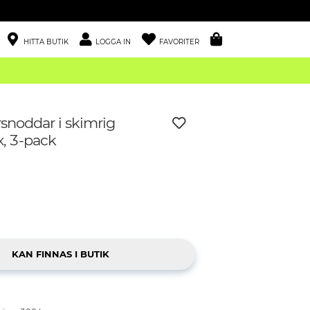
HITTA BUTIK
LOGGA IN
FAVORITER
snoddar i skimrig
x, 3-pack