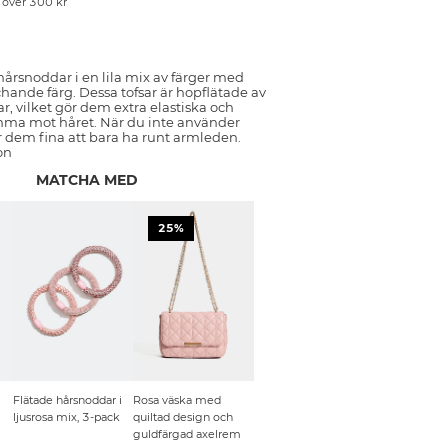
p över 300 kr
hårsnoddar i en lila mix av färger med
chande färg. Dessa tofsar är hopflätade av
, vilket gör dem extra elastiska och
ma mot håret. När du inte använder
r dem fina att bara ha runt armleden.
on
MATCHA MED
25%
Flätade hårsnoddar i
Rosa väska med
ljusrosa mix, 3-pack
quiltad design och
guldfärgad axelrem