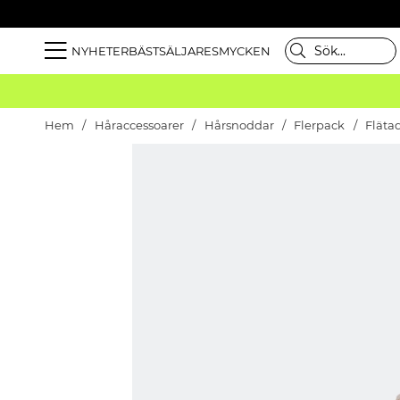
NYHETER
BÄSTSÄLJARE
SMYCKEN
Hem
Håraccessoarer
Hårsnoddar
Flerpack
Fläta