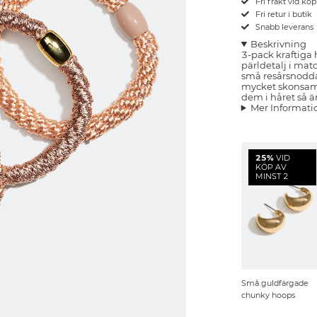
Fri frakt vid kö
Fri retur i butik
Snabb leverans
Beskrivning
3-pack kraftiga 
pärldetalj i mat
små resårsnoddar
mycket skonsam
dem i håret så ä
Mer Informati
25%
VID
KÖP AV
MINST 2
Små guldfärgade
chunky hoops