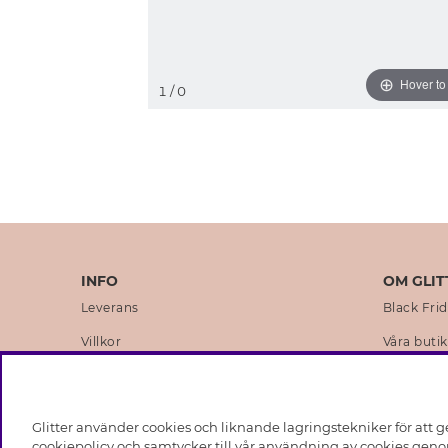
Hover t
1
/ 0
INFO
OM GLIT
Leverans
Black Fri
Villkor
Våra butik
Integritetspolicy
Varumärk
Cookies
Företagsh
Glitter använder cookies och liknande lagringstekniker för att g
Medlemsvillkor
Hållbarhe
cookiepolicy och samtycker till vår användning av cookies genom