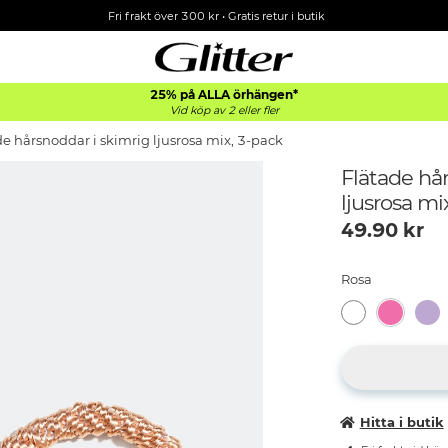
Fri frakt över 300 kr
•
Gratis retur i butik
25% på ALLA
örhängen*
Vid köp av 2 eller fler
de hårsnoddar i skimrig ljusrosa mix, 3-pack
Flätade hår
ljusrosa mi
49.90
kr
Rosa
Hitta i butik