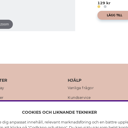
129 kr
LÄGG TILL
o zoom
TER
HJÄLP
day
Vanliga frågor
er
Kundservice
en
Retur & Ångra Köp
COOKIES OCH LIKNANDE TEKNIKER
istoria
Skötselråd äkta silver
e dig anpassat innehåll, relevant marknadsföring och en bättre upplev
t
Skötselråd skinnhandskar
 att klicka på "Godkänn och stäng". Du kan själv när som helst kontr