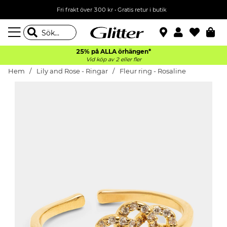
Fri frakt över 300 kr
•
Gratis retur i butik
25% på ALLA
örhängen*
Vid köp av 2 eller fler
Hem
Lily and Rose - Ringar
Fleur ring - Rosaline