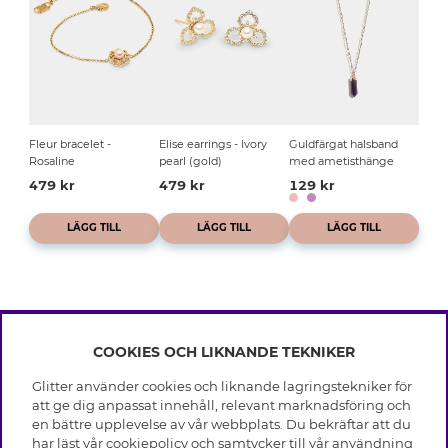
Fleur bracelet -
Elise earrings - Ivory
Guldfärgat halsband
Rosaline
pearl (gold)
med ametisthänge
479 kr
479 kr
129 kr
LÄGG TILL
LÄGG TILL
LÄGG TILL
COOKIES OCH LIKNANDE TEKNIKER
INFO
Glitter använder cookies och liknande lagringstekniker för
Leverans
att ge dig anpassat innehåll, relevant marknadsföring och
OM GLITTER
Villkor
en bättre upplevelse av vår webbplats. Du bekräftar att du
Integritetspolicy
har läst vår cookiepolicy och samtycker till vår användning
Black Friday