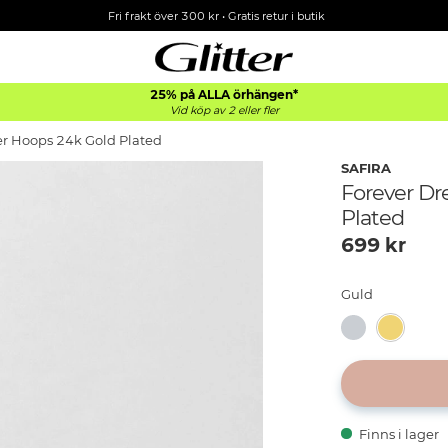
Fri frakt över 300 kr
•
Gratis retur i butik
25% på ALLA
örhängen*
Vid köp av 2 eller fler
r Hoops 24k Gold Plated
SAFIRA
Forever D
Plated
699
kr
Guld
Finns i lager