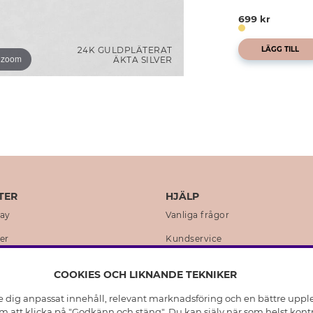
699 kr
24K GULDPLÄTERAT
LÄGG TILL
o zoom
ÄKTA SILVER
TER
HJÄLP
day
Vanliga frågor
er
Kundservice
en
Retur & Ångra Köp
COOKIES OCH LIKNANDE TEKNIKER
istoria
Skötselråd äkta silver
e dig anpassat innehåll, relevant marknadsföring och en bättre upplev
t
Skötselråd skinnhandskar
 att klicka på "Godkänn och stäng". Du kan själv när som helst kontr