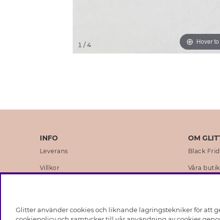
Hover t
1
/ 4
INFO
OM GLIT
Leverans
Black Fri
Villkor
Våra butik
Integritetspolicy
Varumärk
Cookies
Företagsh
Glitter använder cookies och liknande lagringstekniker för att g
Medlemsvillkor
Hållbarhe
cookiepolicy och samtycker till vår användning av cookies genom