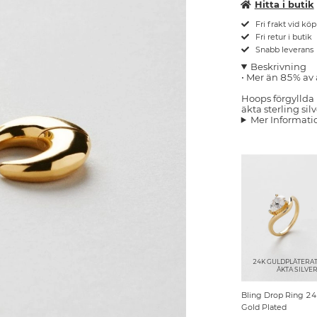
Hitta i butik
Fri frakt vid kö
Fri retur i butik
Snabb leverans
Beskrivning
• Mer än 85% av 
Hoops förgyllda
äkta sterling sil
Mer Informati
24K GULDPLÄTERA
ÄKTA SILVE
Bling Drop Ring 2
Gold Plated