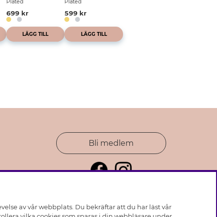
Plated
Plated
699 kr
599 kr
LÄGG TILL
LÄGG TILL
Bli medlem
else av vår webbplats. Du bekräftar att du har läst vår
ollera vilka cookies som sparas i din webbläsare under