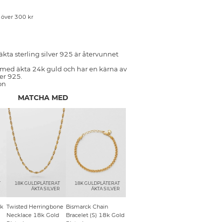
p över 300 kr
äkta sterling silver 925 är återvunnet
 med äkta 24k guld och har en kärna av
ver 925.
on
MATCHA MED
T
18K GULDPLÄTERAT
18K GULDPLÄTERAT
R
ÄKTA SILVER
ÄKTA SILVER
4k
Twisted Herringbone
Bismarck Chain
Necklace 18k Gold
Bracelet (S) 18k Gold