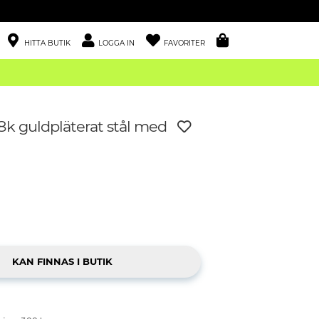
HITTA BUTIK
LOGGA IN
FAVORITER
8k guldpläterat stål med