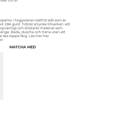
p över 300 kr
pärlor i högpolerat rostfritt stål som är
 18K guld. Tidlöst smycke tillverkat i ett
ergivänligt och slitstarkt material som
länge. Bada, duscha och träna utan att
de ska tappa färg. Läs mer här.
on
MATCHA MED