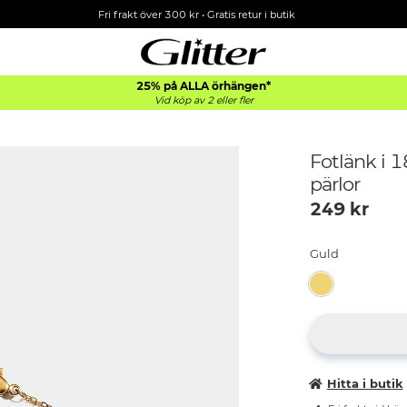
Fri frakt över 300 kr
•
Gratis retur i butik
25% på ALLA
örhängen*
Vid köp av 2 eller fler
Fotlänk i 1
pärlor
249
kr
Guld
Hitta i butik