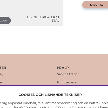
LÄGG TILL
18K GULDPLÄTERAT
o zoom
STÅL
TER
HJÄLP
day
Vanliga frågor
er
Kundservice
en
Retur & Ångra Köp
COOKIES OCH LIKNANDE TEKNIKER
istoria
Skötselråd äkta silver
e dig anpassat innehåll, relevant marknadsföring och en bättre upplev
t
Skötselråd skinnhandskar
 att klicka på "Godkänn och stäng". Du kan själv när som helst kontr