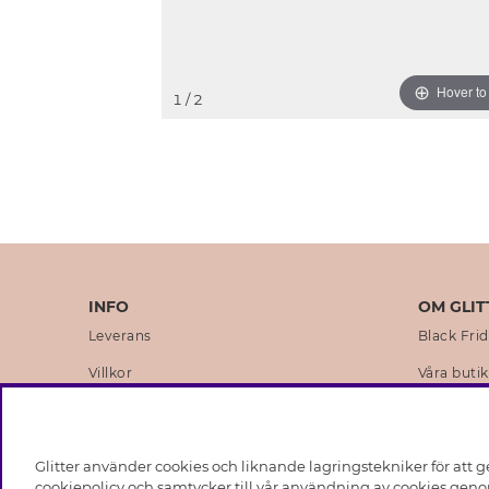
Hover t
1
/ 2
INFO
OM GLIT
Leverans
Black Fri
Villkor
Våra butik
Integritetspolicy
Varumärk
Cookies
Företagsh
Glitter använder cookies och liknande lagringstekniker för att g
Medlemsvillkor
Hållbarhe
cookiepolicy och samtycker till vår användning av cookies genom