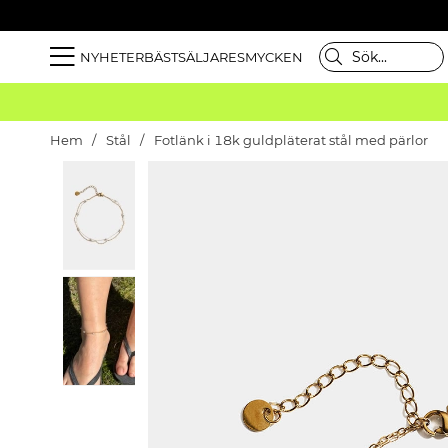
NYHETER
BÄSTSÄLJARE
SMYCKEN
Hem
Stål
Fotlänk i 18k guldpläterat stål med pärlor