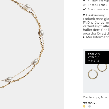
Fri frakt vid kö
Fri retur i butik
Snabb leverans
Beskrivning
Fotlänk med glas
PVD-pläterat med
vattentåligt, all
håller dem fina 
oroa dig för att 
Mer Informati
25%
VID
KÖP AV
MINST 2
Creoler clips, 2cm
79.90 kr