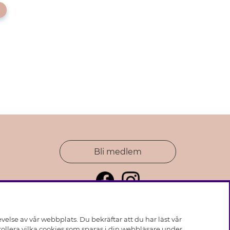
Bli medlem
else av vår webbplats. Du bekräftar att du har läst vår
ollera vilka cookies som sparas i din webbläsare under