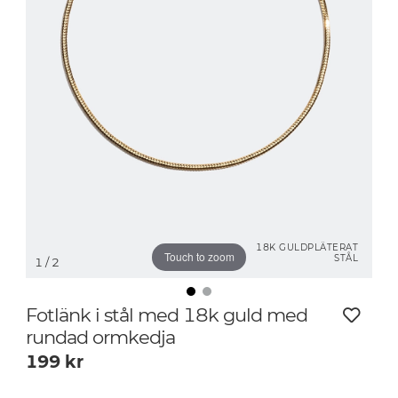
18K GULDPLÄTERAT
Touch to zoom
STÅL
1
/ 2
Fotlänk i stål med 18k guld med
rundad ormkedja
199
kr