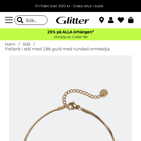
Fri frakt över 300 kr
•
Gratis retur i butik
25% på ALLA
örhängen*
Vid köp av 2 eller fler
Hem
Stål
Fotlänk i stål med 18k guld med rundad ormkedja