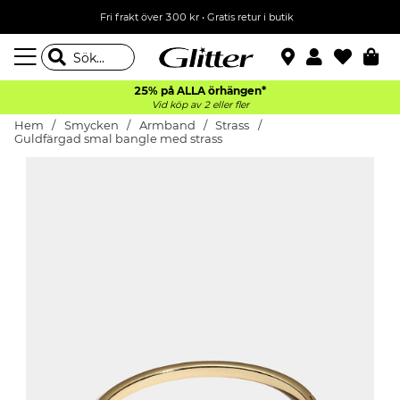
Fri frakt över 300 kr
•
Gratis retur i butik
25% på ALLA
örhängen*
Vid köp av 2 eller fler
Hem
Smycken
Armband
Strass
Guldfärgad smal bangle med strass