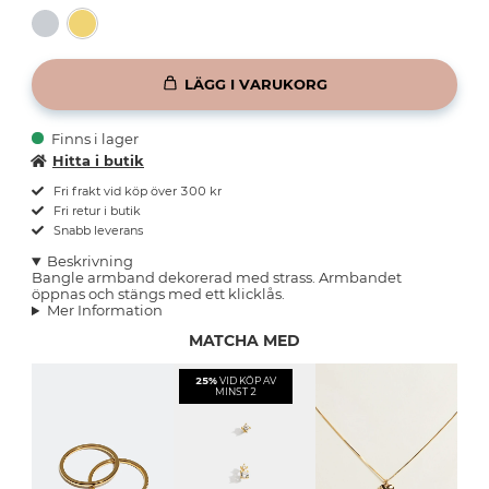
LÄGG I VARUKORG
Finns i lager
Hitta i butik
Fri frakt vid köp över 300 kr
Fri retur i butik
Snabb leverans
Beskrivning
Bangle armband dekorerad med strass. Armbandet
öppnas och stängs med ett klicklås.
Mer Information
MATCHA MED
25%
VID KÖP AV
MINST 2