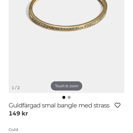
Touch to zoom
1
/ 2
Guldfärgad smal bangle med strass
149
kr
Guld