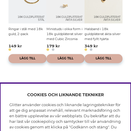
18K GULDPLÄTERAT
18K GULDPLÄTERAT
18K GULDPLÄTERAT
STÅL
ÄKTA SILVER
ÄKTA SILVER
Ringar i stål med 18k
Ministuds i olika form i
Halsband i 18k
guld, 2-pack
18k guldpläterat silver
guldpläterat äkta silver
med Cubic Zirconia
med fyllt hjärta
149 kr
179 kr
349 kr
LÄGG TILL
LÄGG TILL
LÄGG TILL
COOKIES OCH LIKNANDE TEKNIKER
INFO
Glitter använder cookies och liknande lagringstekniker för
Leverans
att ge dig anpassat innehåll, relevant marknadsföring och
OM GLITTER
Villkor
en bättre upplevelse av vår webbplats. Du bekräftar att du
Integritetspolicy
har läst vår cookiepolicy och samtycker till vår användning
Black Friday
Cookies
av cookies genom att klicka på "Godkänn och stäng". Du
HJÄLP
Våra butiker