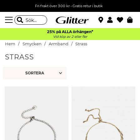
Fri frakt över 300 kr
•
Gratis retur i butik
25% på ALLA
örhängen*
Vid köp av 2 eller fler
Hem
Smycken
Armband
Strass
STRASS