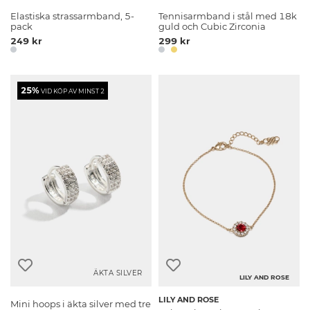
Elastiska strassarmband, 5-
Tennisarmband i stål med 18k
pack
guld och Cubic Zirconia
249 kr
299 kr
25%
VID KÖP AV MINST 2
ÄKTA SILVER
LILY AND ROSE
LILY AND ROSE
Mini hoops i äkta silver med tre