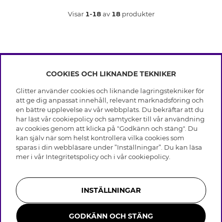
Visar
1-18
av
18
produkter
COOKIES OCH LIKNANDE TEKNIKER
INFO
Glitter använder cookies och liknande lagringstekniker för
Leverans
att ge dig anpassat innehåll, relevant marknadsföring och
OM GLITTER
Villkor
en bättre upplevelse av vår webbplats. Du bekräftar att du
Integritetspolicy
har läst vår cookiepolicy och samtycker till vår användning
Black Friday
Cookies
av cookies genom att klicka på "Godkänn och stäng". Du
HJÄLP
Våra butiker
kan själv när som helst kontrollera vilka cookies som
Medlemsvillkor
Varumärken
sparas i din webbläsare under ”Inställningar”. Du kan läsa
Vanliga frågor
Jobba hos Glitter
Företagshistoria
mer i vår
Integritetspolicy
och i vår
cookiepolicy
.
Kundservice
Återkallelse
Hållbarhet
Retur & Ångra Köp
Presentkortssaldo
Visselblåsning
Skötselråd äkta silver
Bli medlem
Press & Samarbeten
INSTÄLLNINGAR
Skötselråd skinnhandskar
Storleksguide för ringar
GODKÄNN OCH STÄNG
Smycken i rostfritt stål