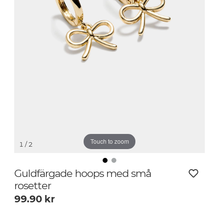
Touch to zoom
1
/ 2
Guldfärgade hoops med små
rosetter
99.90
kr