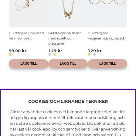
Guldfärgad ring med
Guldfärgat halsband
Guldfärgade
hamrad rosett
med rosett och
kedjearmband, 3-pack
glasstenar
99.90 kr
129 kr
129 kr
LÄGG TILL
LÄGG TILL
LÄGG TILL
COOKIES OCH LIKNANDE TEKNIKER
INFO
Glitter använder cookies och liknande lagringstekniker för
Leverans
att ge dig anpassat innehåll, relevant marknadsföring och
OM GLITTER
Villkor
en bättre upplevelse av vår webbplats. Du bekräftar att du
Integritetspolicy
har läst vår cookiepolicy och samtycker till vår användning
Black Friday
Cookies
av cookies genom att klicka på "Godkänn och stäng". Du