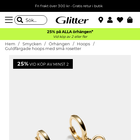
Fri frakt över 300 kr
•
Gratis retur i butik
25% på ALLA
örhängen*
Vid köp av 2 eller fler
Hem
Smycken
Örhängen
Hoops
Guldfärgade hoops med små rosetter
25%
VID KÖP AV MINST 2