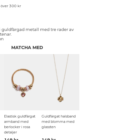
p över 300 kr
i guldfärgad metall med tre rader av
tenar.
on
MATCHA MED
Elastisk guldfärgat
Guldfärgat halsband
armband med
med blomma med
berlocker i rosa
glassten
detaljer
149 kr
149 kr