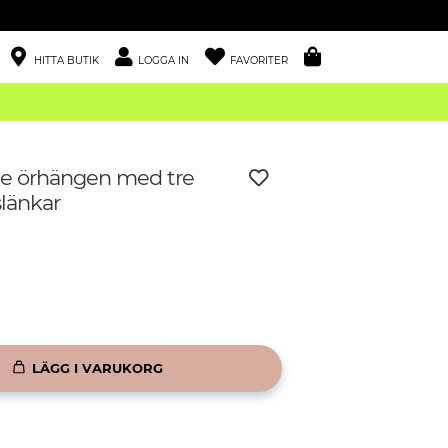
HITTA BUTIK
LOGGA IN
FAVORITER
de örhängen med tre
slänkar
LÄGG I VARUKORG