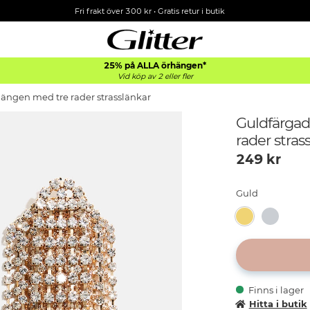
Fri frakt över 300 kr
•
Gratis retur i butik
25% på ALLA
örhängen*
Vid köp av 2 eller fler
ängen med tre rader strasslänkar
Guldfärga
rader stras
249
kr
Guld
Finns i lager
Hitta i butik