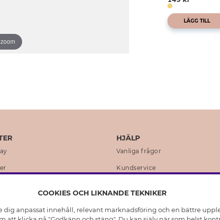
LÄGG TILL
o zoom
TER
HJÄLP
day
Vanliga frågor
er
Kundservice
en
Retur & Ångra Köp
COOKIES OCH LIKNANDE TEKNIKER
istoria
Skötselråd äkta silver
e dig anpassat innehåll, relevant marknadsföring och en bättre upplev
t
Skötselråd skinnhandskar
 att klicka på "Godkänn och stäng". Du kan själv när som helst kontr