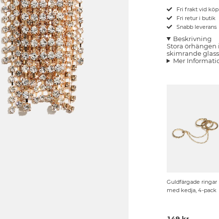
Fri frakt vid kö
Fri retur i butik
Snabb leverans
Beskrivning
Stora örhängen 
skimrande glass
Mer Informati
Guldfärgade ringar
med kedja, 4-pack
149 kr