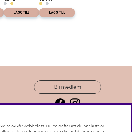
LÄGG TILL
LÄGG TILL
Bli medlem
else av vår webbplats. Du bekräftar att du har läst vår
ollera vilka cookies som sparas i din webbläsare under