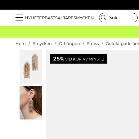
NYHETER
BÄSTSÄLJARE
SMYCKEN
Hem
Smycken
Örhängen
Strass
Guldfärgade örh
25%
VID KÖP AV MINST 2