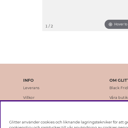
Hover t
1
/ 2
INFO
OM GLIT
Leverans
Black Fri
Villkor
Våra butik
Integritetspolicy
Varumärk
Cookies
Företagsh
Glitter använder cookies och liknande lagringstekniker för att g
Medlemsvillkor
Hållbarhe
cookiepolicy och samtycker till vår användning av cookies genom