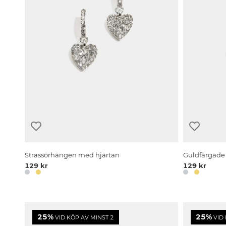
Strassörhängen med hjärtan
Guldfärgade
129 kr
129 kr
25%
25%
VID KÖP AV MINST 2
VID 