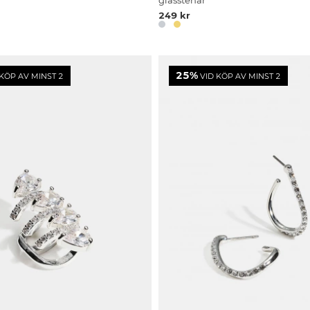
glasstenar
249 kr
25%
KÖP AV MINST 2
VID KÖP AV MINST 2