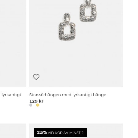
fyrkantigt
Strassörhängen med fyrkantigt hänge
129 kr
25%
VID KÖP AV MINST 2