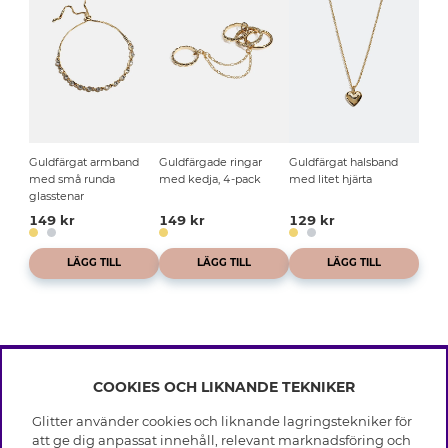
Guldfärgat armband
Guldfärgade ringar
Guldfärgat halsband
med små runda
med kedja, 4-pack
med litet hjärta
glasstenar
149 kr
149 kr
129 kr
LÄGG TILL
LÄGG TILL
LÄGG TILL
COOKIES OCH LIKNANDE TEKNIKER
INFO
Glitter använder cookies och liknande lagringstekniker för
Leverans
att ge dig anpassat innehåll, relevant marknadsföring och
OM GLITTER