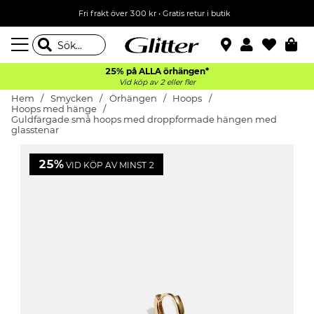
Fri frakt över 300 kr
•
Gratis retur i butik
25% på ALLA
örhängen*
Vid köp av 2 eller fler
Hem
Smycken
Örhängen
Hoops
Hoops med hänge
Guldfärgade små hoops med droppformade hängen med
glasstenar
25%
VID KÖP AV MINST 2