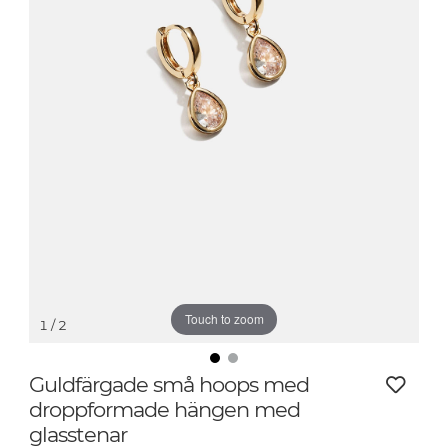
Touch to zoom
1
/ 2
Guldfärgade små hoops med
droppformade hängen med
glasstenar