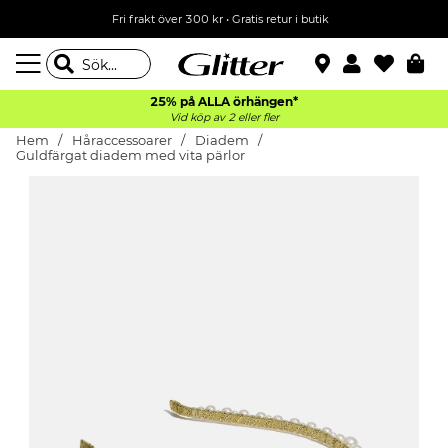
Fri frakt över 300 kr
•
Gratis retur i butik
25% på ALLA
örhängen*
Vid köp av 2 eller fler
Hem
Håraccessoarer
Diadem
Guldfärgat diadem med vita pärlor