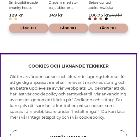
Små guldfärgade
Diadem med stor
Beige quiltad
chunky hoops
paljettblomma
axelremsväska
129 kr
349 kr
186.75 kr
249 kr
LÄGG TILL
LÄGG TILL
LÄGG TILL
COOKIES OCH LIKNANDE TEKNIKER
INFO
Glitter använder cookies och liknande lagringstekniker för
Leverans
att ge dig anpassat innehåll, relevant marknadsföring och
OM GLITTER
Villkor
en bättre upplevelse av vår webbplats. Du bekräftar att du
Integritetspolicy
har läst vår cookiepolicy och samtycker till vår användning
Black Friday
Cookies
av cookies genom att klicka på "Godkänn och stäng". Du
HJÄLP
Våra butiker
kan själv när som helst kontrollera vilka cookies som
Medlemsvillkor
Varumärken
sparas i din webbläsare under ”Inställningar”. Du kan läsa
Vanliga frågor
Jobba hos Glitter
Företagshistoria
mer i vår
Integritetspolicy
och i vår
cookiepolicy
.
Kundservice
Återkallelse
Hållbarhet
Retur & Ångra Köp
Presentkortssaldo
Visselblåsning
Skötselråd äkta silver