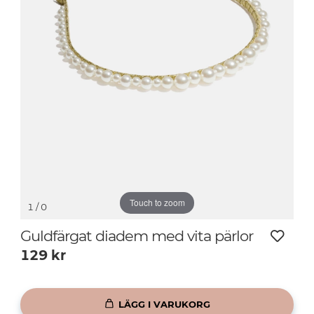
Touch to zoom
1
/ 0
Guldfärgat diadem med vita pärlor
129
kr
LÄGG I VARUKORG