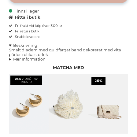
Finns i lager
Hitta i butik
Fri frakt vid köp över 300 kr
Fri retur i butik
Snabb leverans
Beskrivning
Smalt diadem med guldfärgat band dekorerat med vita
pärlor i olika storlek.
Mer Information
MATCHA MED
25%
VID KÖP AV
25%
MINST 2