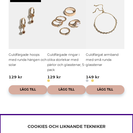
Guldfärgade hoops
Guldfärgade ringar i
Guldfärgat armband
med runda hängen och
olika storlekar med
med små runda
solar
pärlor och glasstenar, 5-
glasstenar
pack
129 kr
129 kr
149 kr
LÄGG TILL
LÄGG TILL
LÄGG TILL
COOKIES OCH LIKNANDE TEKNIKER
INFO