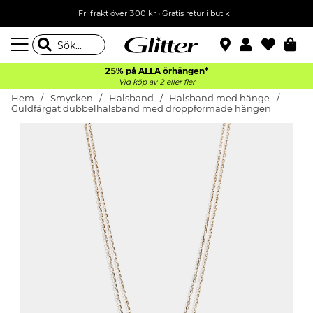
Fri frakt över 300 kr
•
Gratis retur i butik
25% på ALLA
örhängen*
Vid köp av 2 eller fler
Hem
Smycken
Halsband
Halsband med hänge
Guldfärgat dubbelhalsband med droppformade hängen