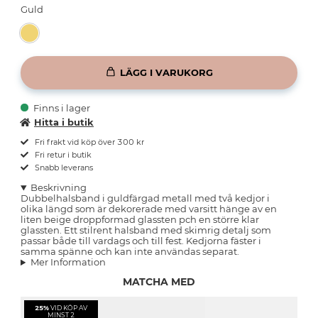
Guld
LÄGG I VARUKORG
Finns i lager
Hitta i butik
Fri frakt vid köp över 300 kr
Fri retur i butik
Snabb leverans
Beskrivning
Dubbelhalsband i guldfärgad metall med två kedjor i
olika längd som är dekorerade med varsitt hänge av en
liten beige droppformad glassten pch en större klar
glassten. Ett stilrent halsband med skimrig detalj som
passar både till vardags och till fest. Kedjorna fäster i
samma spänne och kan inte användas separat.
Mer Information
MATCHA MED
25%
VID KÖP AV
MINST 2