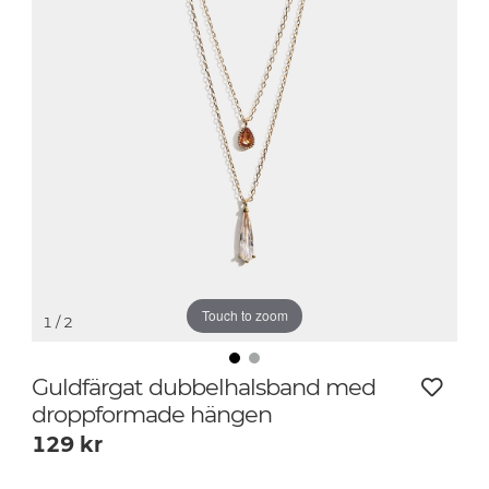
Touch to zoom
1
/ 2
Guldfärgat dubbelhalsband med
droppformade hängen
129
kr