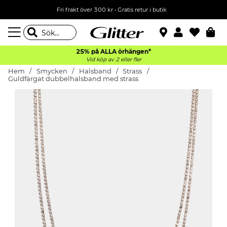
Fri frakt över 300 kr
•
Gratis retur i butik
25% på ALLA
örhängen*
Vid köp av 2 eller fler
Hem
Smycken
Halsband
Strass
Guldfärgat dubbelhalsband med strass