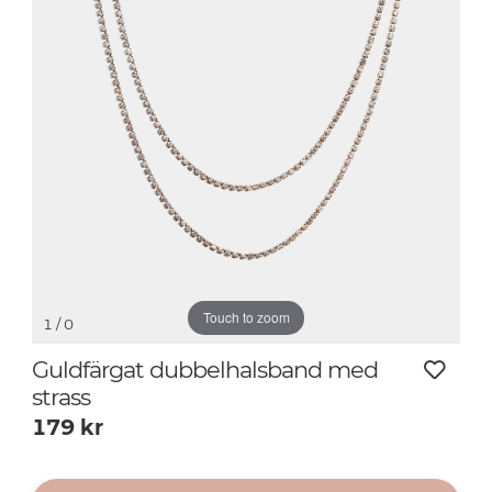
Touch to zoom
1
/ 0
Guldfärgat dubbelhalsband med
strass
179
kr