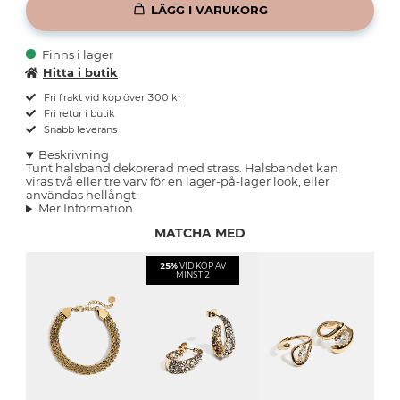
LÄGG I VARUKORG
Finns i lager
Hitta i butik
Fri frakt vid köp över 300 kr
Fri retur i butik
Snabb leverans
Beskrivning
Tunt halsband dekorerad med strass. Halsbandet kan
viras två eller tre varv för en lager-på-lager look, eller
användas hellångt.
Mer Information
MATCHA MED
25%
VID KÖP AV
MINST 2