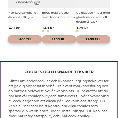
18K GULDPLÄTERAT
STÅL
Platt kedjearmband i
Breda guldfärgade
Guldfägade ringar med
stål med 18k guld
ovala hoops med strass
glasstenar och omlott
design, 2-pack
349 kr
149 kr
179 kr
LÄGG TILL
LÄGG TILL
LÄGG TILL
COOKIES OCH LIKNANDE TEKNIKER
INFO
Glitter använder cookies och liknande lagringstekniker för
Leverans
att ge dig anpassat innehåll, relevant marknadsföring och
OM GLITTER
Villkor
en bättre upplevelse av vår webbplats. Du bekräftar att du
Integritetspolicy
har läst vår cookiepolicy och samtycker till vår användning
Black Friday
Cookies
av cookies genom att klicka på "Godkänn och stäng". Du
HJÄLP
Våra butiker
kan själv när som helst kontrollera vilka cookies som
Medlemsvillkor
Varumärken
sparas i din webbläsare under ”Inställningar”. Du kan läsa
Vanliga frågor
Jobba hos Glitter
Företagshistoria
mer i vår
Integritetspolicy
och i vår
cookiepolicy
.
Kundservice