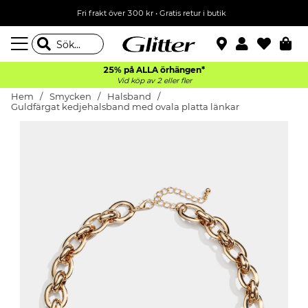
Fri frakt över 300 kr
•
Gratis retur i butik
25% på ALLA
örhängen*
Vid köp av 2 eller fler
Hem
Smycken
Halsband
Guldfärgat kedjehalsband med ovala platta länkar