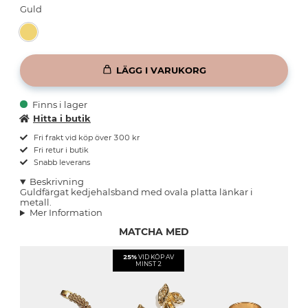
Guld
LÄGG I VARUKORG
Finns i lager
Hitta i butik
Fri frakt vid köp över 300 kr
Fri retur i butik
Snabb leverans
Beskrivning
Guldfärgat kedjehalsband med ovala platta länkar i
metall.
Mer Information
MATCHA MED
25%
VID KÖP AV
MINST 2