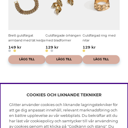
Brett guldfärgat
Guldfärgade örhängen
Guldfärgad ring med
armband med tät kedja
med bladformer
nitar
149 kr
129 kr
129 kr
LÄGG TILL
LÄGG TILL
LÄGG TILL
COOKIES OCH LIKNANDE TEKNIKER
INFO
Glitter använder cookies och liknande lagringstekniker för
Leverans
att ge dig anpassat innehåll, relevant marknadsföring och
OM GLITTER
Villkor
en bättre upplevelse av vår webbplats. Du bekräftar att du
Integritetspolicy
har läst vår cookiepolicy och samtycker till vår användning
Black Friday
Cookies
av cookies genom att klicka på "Godkänn och stäng". Du
HJÄLP