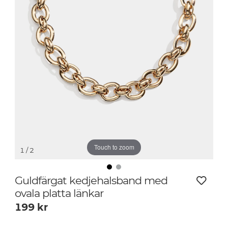
Touch to zoom
1
/ 2
Guldfärgat kedjehalsband med
ovala platta länkar
199
kr