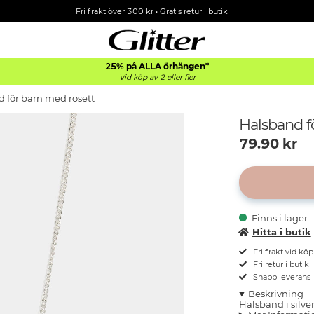
Fri frakt över 300 kr
•
Gratis retur i butik
25% på ALLA
örhängen*
Vid köp av 2 eller fler
 för barn med rosett
Halsband f
79.90
kr
Finns i lager
Hitta i butik
Fri frakt vid kö
Fri retur i butik
Snabb leverans
Beskrivning
Halsband i silve