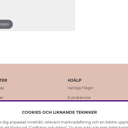
o zoom
TER
HJÄLP
day
Vanliga frågor
er
Kundservice
en
Retur & Ångra Köp
COOKIES OCH LIKNANDE TEKNIKER
istoria
Skötselråd äkta silver
e dig anpassat innehåll, relevant marknadsföring och en bättre upplev
t
Skötselråd skinnhandskar
 att klicka på "Godkänn och stäng". Du kan själv när som helst kontr