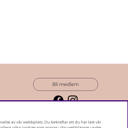
Bli medlem
else av vår webbplats. Du bekräftar att du har läst vår
ollera vilka cookies som sparas i din webbläsare under