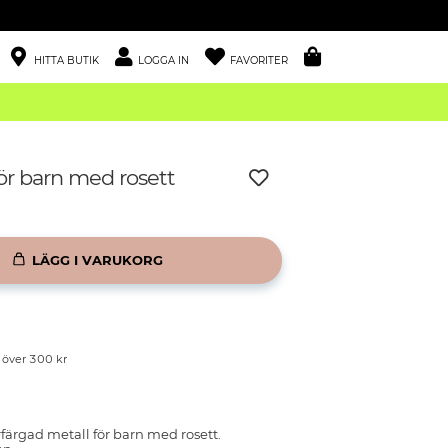
HITTA BUTIK
LOGGA IN
FAVORITER
ör barn med rosett
LÄGG I VARUKORG
p över 300 kr
rfärgad metall för barn med rosett.