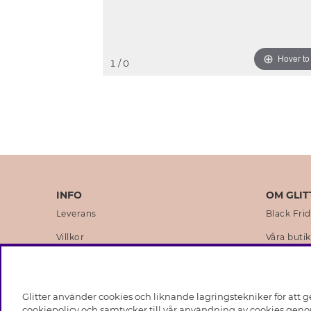
Hover t
1
/ 0
INFO
OM GLIT
Leverans
Black Fri
Villkor
Våra butik
Integritetspolicy
Varumärk
Cookies
Företagsh
Glitter använder cookies och liknande lagringstekniker för att g
Medlemsvillkor
Hållbarhe
cookiepolicy och samtycker till vår användning av cookies genom