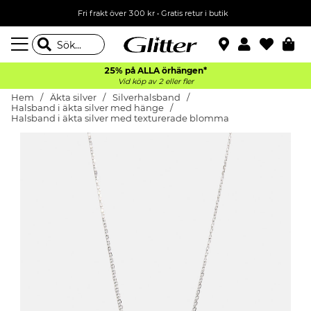
Fri frakt över 300 kr
•
Gratis retur i butik
25% på ALLA
örhängen*
Vid köp av 2 eller fler
Hem
Äkta silver
Silverhalsband
Halsband i äkta silver med hänge
Halsband i äkta silver med texturerade blomma