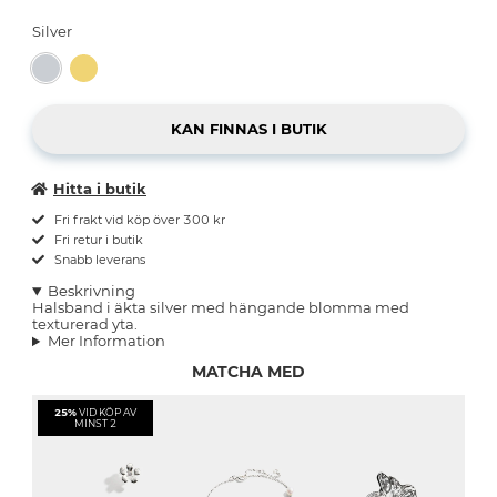
Silver
Hitta i butik
Fri frakt vid köp över 300 kr
Fri retur i butik
Snabb leverans
Beskrivning
Halsband i äkta silver med hängande blomma med
texturerad yta.
Mer Information
MATCHA MED
25%
VID KÖP AV
MINST 2