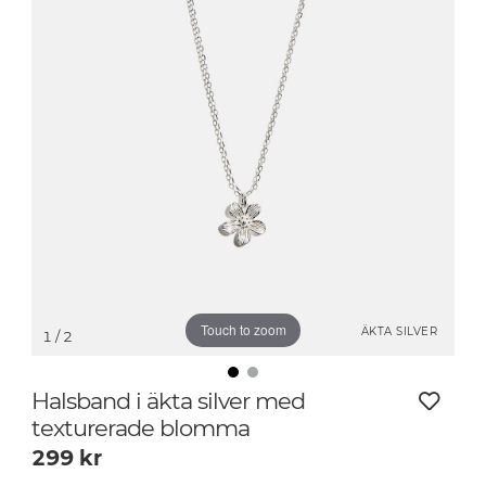
Touch to zoom
ÄKTA SILVER
1
/ 2
Halsband i äkta silver med
texturerade blomma
299
kr