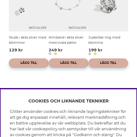
ÄKTA SILVER
ÄKTA SILVER
Studs i äkta silver med
Armband i äkta silver
Justerbar ring med
blommor
med ovala pärlor
blomma
129 kr
249 kr
199 kr
LÄGG TILL
LÄGG TILL
LÄGG TILL
COOKIES OCH LIKNANDE TEKNIKER
INFO
Glitter använder cookies och liknande lagringstekniker för
Leverans
att ge dig anpassat innehåll, relevant marknadsföring och
OM GLITTER
Villkor
en bättre upplevelse av vår webbplats. Du bekräftar att du
Integritetspolicy
har läst vår cookiepolicy och samtycker till vår användning
Black Friday
Cookies
av cookies genom att klicka på "Godkänn och stäng". Du
HJÄLP
Våra butiker