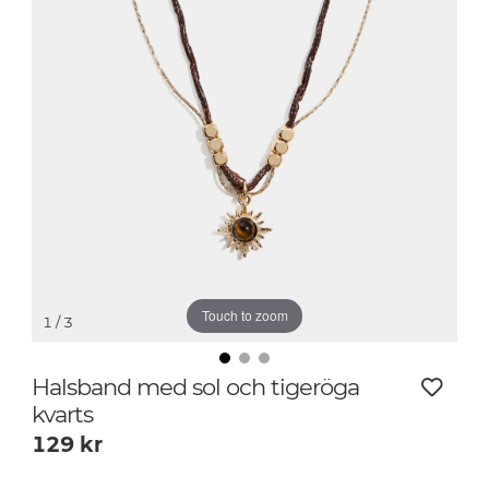
Touch to zoom
1
/ 3
Halsband med sol och tigeröga
kvarts
129
kr