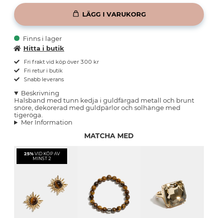
LÄGG I VARUKORG
Finns i lager
Hitta i butik
Fri frakt vid köp över 300 kr
Fri retur i butik
Snabb leverans
Beskrivning
Halsband med tunn kedja i guldfärgad metall och brunt
snöre, dekorerad med guldpärlor och solhänge med
tigeröga.
Mer Information
MATCHA MED
25%
VID KÖP AV
MINST 2