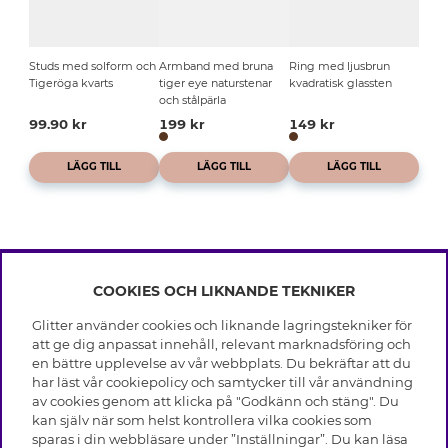
Studs med solform och
Armband med bruna
Ring med ljusbrun
Tigeröga kvarts
tiger eye naturstenar
kvadratisk glassten
och stålpärla
99.90 kr
199 kr
149 kr
LÄGG TILL
LÄGG TILL
LÄGG TILL
COOKIES OCH LIKNANDE TEKNIKER
INFO
Glitter använder cookies och liknande lagringstekniker för
Leverans
att ge dig anpassat innehåll, relevant marknadsföring och
OM GLITTER
Villkor
en bättre upplevelse av vår webbplats. Du bekräftar att du
Integritetspolicy
har läst vår cookiepolicy och samtycker till vår användning
Black Friday
Cookies
av cookies genom att klicka på "Godkänn och stäng". Du
HJÄLP
Våra butiker
kan själv när som helst kontrollera vilka cookies som
Medlemsvillkor
Varumärken
sparas i din webbläsare under ”Inställningar”. Du kan läsa
Vanliga frågor
Jobba hos Glitter