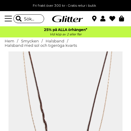
Fri frakt över 300 kr
•
Gratis retur i butik
25% på ALLA
örhängen*
Vid köp av 2 eller fler
Hem
Smycken
Halsband
Halsband med sol och tigeröga kvarts