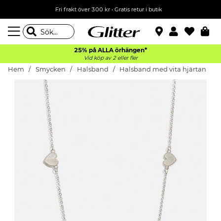
Fri frakt över 300 kr
•
Gratis retur i butik
25% på ALLA
örhängen*
Vid köp av 2 eller fler
Hem
Smycken
Halsband
Halsband med vita hjärtan