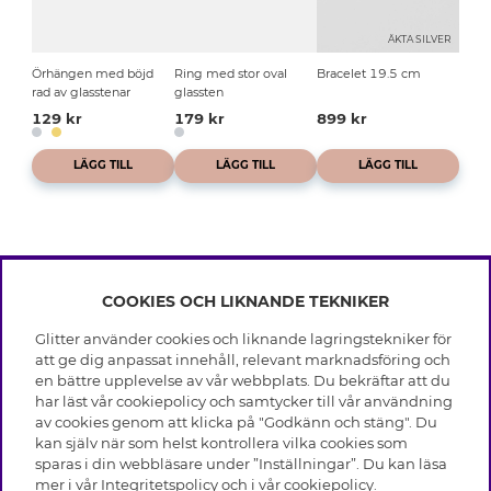
ÄKTA SILVER
Örhängen med böjd
Ring med stor oval
Bracelet 19.5 cm
rad av glasstenar
glassten
129 kr
179 kr
899 kr
LÄGG TILL
LÄGG TILL
LÄGG TILL
COOKIES OCH LIKNANDE TEKNIKER
INFO
Glitter använder cookies och liknande lagringstekniker för
Leverans
att ge dig anpassat innehåll, relevant marknadsföring och
OM GLITTER
Villkor
en bättre upplevelse av vår webbplats. Du bekräftar att du
Integritetspolicy
har läst vår cookiepolicy och samtycker till vår användning
Black Friday
Cookies
av cookies genom att klicka på "Godkänn och stäng". Du
HJÄLP
Våra butiker
kan själv när som helst kontrollera vilka cookies som
Medlemsvillkor
Varumärken
sparas i din webbläsare under ”Inställningar”. Du kan läsa
Vanliga frågor
Jobba hos Glitter
Företagshistoria
mer i vår
Integritetspolicy
och i vår
cookiepolicy
.
Kundservice