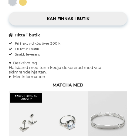
Hitta i butik
Fri frakt vid köp över 300 kr
Fri retur i butik
Snabb leverans
Beskrivning
Halsband med tunn kedja dekorerad med vita
skimrande hjärtan.
Mer Information
MATCHA MED
25%
VID KÖP AV
MINST 2