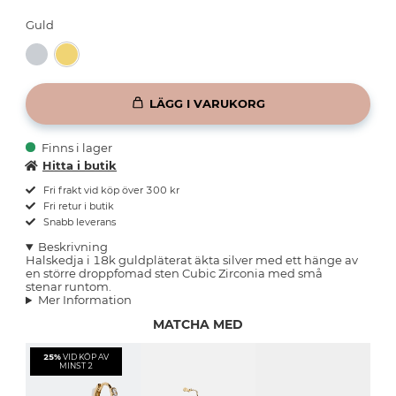
Guld
LÄGG I VARUKORG
Finns i lager
Hitta i butik
Fri frakt vid köp över 300 kr
Fri retur i butik
Snabb leverans
Beskrivning
Halskedja i 18k guldpläterat äkta silver med ett hänge av
en större droppfomad sten Cubic Zirconia med små
stenar runtom.
Mer Information
MATCHA MED
25%
VID KÖP AV
MINST 2