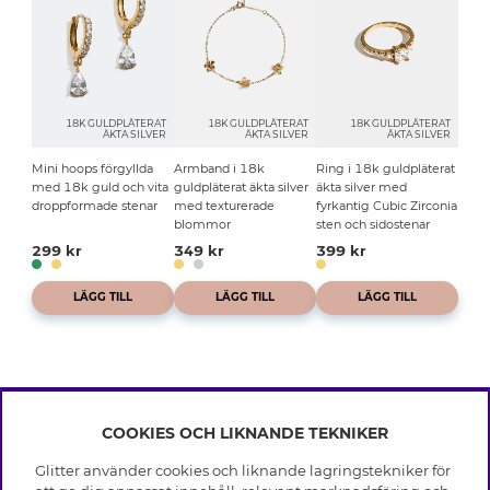
18K GULDPLÄTERAT
18K GULDPLÄTERAT
18K GULDPLÄTERAT
ÄKTA SILVER
ÄKTA SILVER
ÄKTA SILVER
Mini hoops förgyllda
Armband i 18k
Ring i 18k guldpläterat
med 18k guld och vita
guldpläterat äkta silver
äkta silver med
droppformade stenar
med texturerade
fyrkantig Cubic Zirconia
blommor
sten och sidostenar
299 kr
349 kr
399 kr
LÄGG TILL
LÄGG TILL
LÄGG TILL
COOKIES OCH LIKNANDE TEKNIKER
INFO
Glitter använder cookies och liknande lagringstekniker för
Leverans