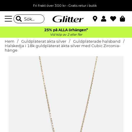
Fri frakt över 300 kr
•
Gratis retur i butik
25% på ALLA
örhängen*
Vid köp av 2 eller fler
Hem
Guldpläterat äkta silver
Guldpläterade halsband
Halskedja i 18k guldpläterat äkta silver med Cubic Zirconia-
hänge