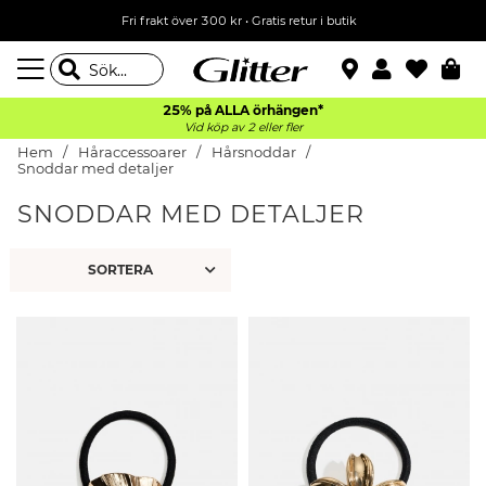
Fri frakt över 300 kr
•
Gratis retur i butik
25% på ALLA
örhängen*
Vid köp av 2 eller fler
Hem
Håraccessoarer
Hårsnoddar
Snoddar med detaljer
SNODDAR MED DETALJER