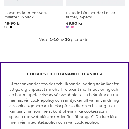
Hårsnoddar med svarta
Flätade hårsnoddar i olika
rosetter, 2-pack
färger, 3-pack
49.90 kr
49.90 kr
Visar
1-10
av
10
produkter
COOKIES OCH LIKNANDE TEKNIKER
INFO
Glitter använder cookies och liknande lagringstekniker för
Leverans
att ge dig anpassat innehåll, relevant marknadsföring och
OM GLITTER
Villkor
en bättre upplevelse av vår webbplats. Du bekräftar att du
Integritetspolicy
har läst vår cookiepolicy och samtycker till vår användning
Black Friday
Cookies
av cookies genom att klicka på "Godkänn och stäng". Du
HJÄLP
Våra butiker
kan själv när som helst kontrollera vilka cookies som
Medlemsvillkor
Varumärken
sparas i din webbläsare under ”Inställningar”. Du kan läsa
Vanliga frågor
Jobba hos Glitter
Företagshistoria
mer i vår
Integritetspolicy
och i vår
cookiepolicy
.
Kundservice
Återkallelse
Hållbarhet