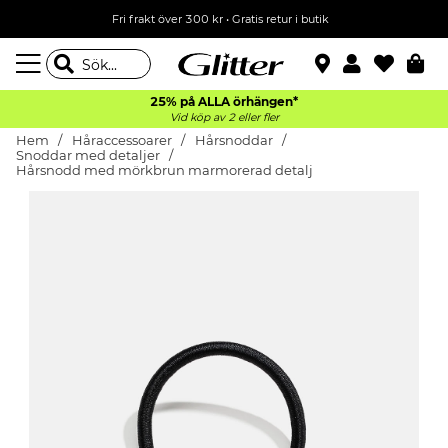
Fri frakt över 300 kr
•
Gratis retur i butik
25% på ALLA
örhängen*
Vid köp av 2 eller fler
Hem
Håraccessoarer
Hårsnoddar
Snoddar med detaljer
Hårsnodd med mörkbrun marmorerad detalj