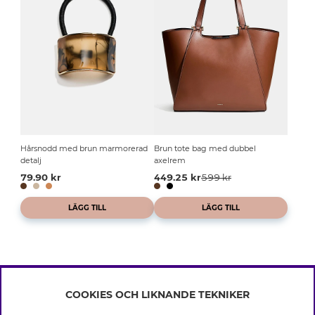
Hårsnodd med brun marmorerad
Brun tote bag med dubbel
detalj
axelrem
79.90 kr
449.25 kr
599 kr
LÄGG TILL
LÄGG TILL
COOKIES OCH LIKNANDE TEKNIKER
INFO