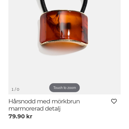
Touch to zoom
1
/ 0
Hårsnodd med mörkbrun
marmorerad detalj
79.90
kr