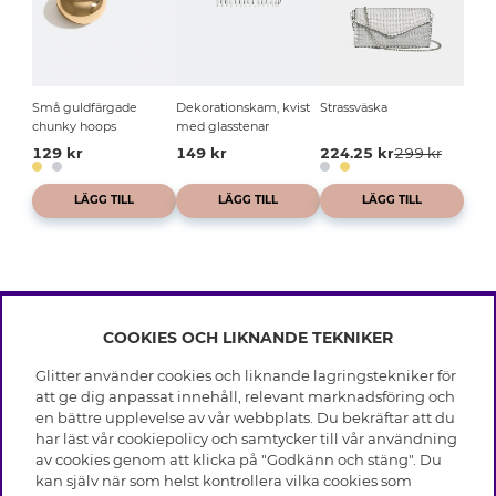
Små guldfärgade
Dekorationskam, kvist
Strassväska
chunky hoops
med glasstenar
129 kr
149 kr
224.25 kr
299 kr
LÄGG TILL
LÄGG TILL
LÄGG TILL
COOKIES OCH LIKNANDE TEKNIKER
INFO
Glitter använder cookies och liknande lagringstekniker för
Leverans
att ge dig anpassat innehåll, relevant marknadsföring och
OM GLITTER
Villkor
en bättre upplevelse av vår webbplats. Du bekräftar att du
Integritetspolicy
har läst vår cookiepolicy och samtycker till vår användning
Black Friday
Cookies
av cookies genom att klicka på "Godkänn och stäng". Du
HJÄLP
Våra butiker
kan själv när som helst kontrollera vilka cookies som
Medlemsvillkor
Varumärken