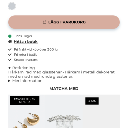
LÄGG I VARUKORG
Finns i lager
Hitta i butik
Fri frakt vid köp över 300 kr
Fri retur i butik
Snabb leverans
Beskrivning
Hårkam, rad med glasstenar - Hårkam i metall dekorerat
med en rad med runda glasstenar.
Mer Information
MATCHA MED
25%
VID KÖP AV
25%
MINST 2