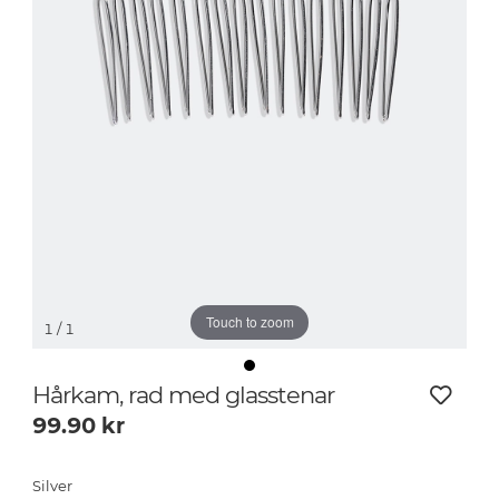
Touch to zoom
1
/ 1
Hårkam, rad med glasstenar
99.90
kr
Silver