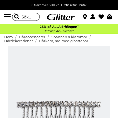
Fri frakt över 300 kr
•
Gratis retur i butik
25% på ALLA
örhängen*
Vid köp av 2 eller fler
Hem
Håraccessoarer
Spännen & klämmor
Hårdekorationer
Hårkam, rad med glasstenar