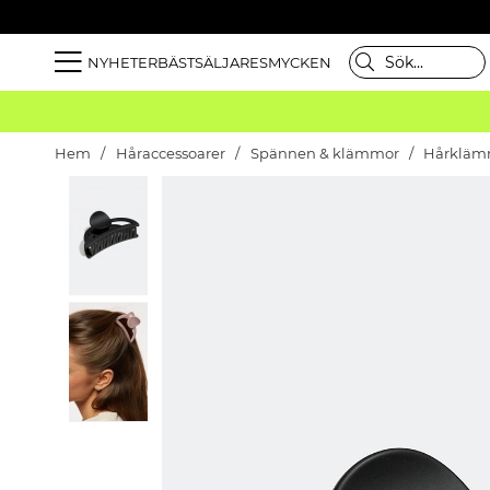
NYHETER
BÄSTSÄLJARE
SMYCKEN
Hem
Håraccessoarer
Spännen & klämmor
Hårkläm