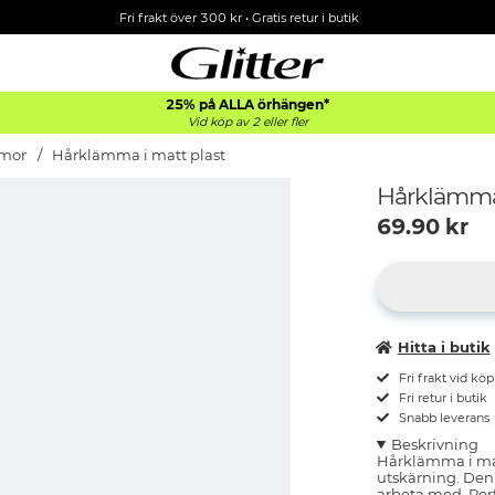
Fri frakt över 300 kr
•
Gratis retur i butik
25% på ALLA
örhängen*
Vid köp av 2 eller fler
mor
Hårklämma i matt plast
Hårklämma 
69.90
kr
Hitta i butik
Fri frakt vid kö
Fri retur i butik
Snabb leverans
Beskrivning
Hårklämma i mat
utskärning. Den
arbeta med. Per