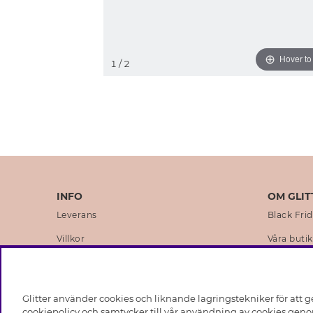
Hover t
1
/ 2
INFO
OM GLIT
Leverans
Black Fri
Villkor
Våra butik
Integritetspolicy
Varumärk
Cookies
Företagsh
Glitter använder cookies och liknande lagringstekniker för att g
Medlemsvillkor
Hållbarhe
cookiepolicy och samtycker till vår användning av cookies genom