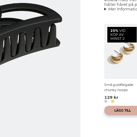
håller håret på pl
Mer Informati
25%
VID
KÖP AV
MINST 2
Små guldfärgade
chunky hoops
129 kr
LÄGG TILL