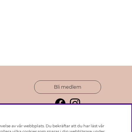
Bli medlem
else av vår webbplats. Du bekräftar att du har läst vår
ollera vilka cookies som sparas i din webbläsare under