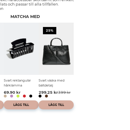
ats och passar till alla tillfällen.
on
MATCHA MED
25%
Svart rektangulär
Svart väska med
hårklämma
bältdetalj
69.90 kr
299.25 kr
399 kr
LÄGG TILL
LÄGG TILL