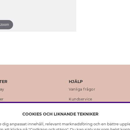
o zoom
TER
HJÄLP
day
Vanliga frågor
er
Kundservice
en
Retur & Ångra Köp
COOKIES OCH LIKNANDE TEKNIKER
istoria
Skötselråd äkta silver
e dig anpassat innehåll, relevant marknadsföring och en bättre upplev
t
Skötselråd skinnhandskar
 att klicka på "Godkänn och stäng". Du kan själv när som helst kontr