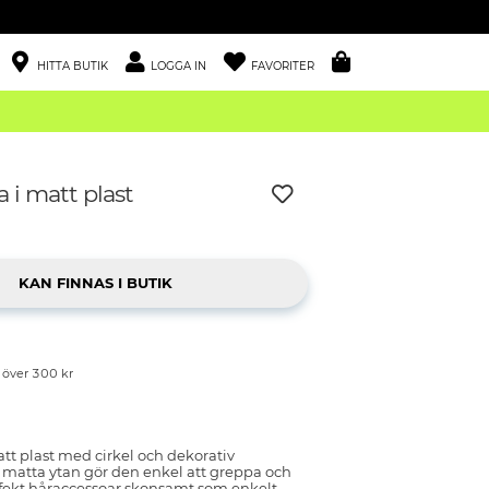
HITTA BUTIK
LOGGA IN
FAVORITER
i matt plast
p över 300 kr
t plast med cirkel och dekorativ
 matta ytan gör den enkel att greppa och
fekt håraccessoar skonsamt som enkelt