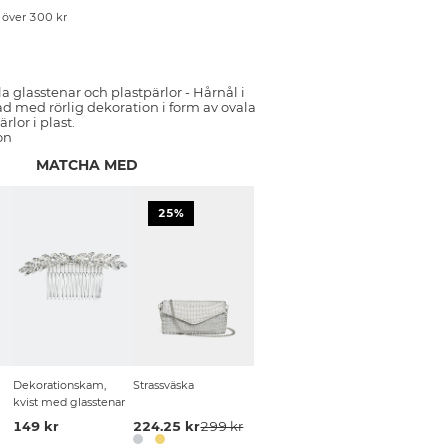
p över 300 kr
 glasstenar och plastpärlor - Hårnål i
d med rörlig dekoration i form av ovala
rlor i plast.
on
MATCHA MED
25%
Dekorationskam,
Strassväska
kvist med glasstenar
149 kr
224.25 kr
299 kr