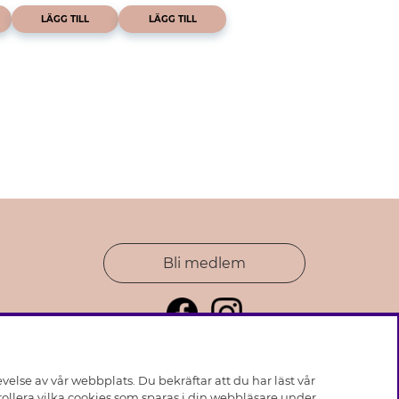
LÄGG TILL
LÄGG TILL
Bli medlem
else av vår webbplats. Du bekräftar att du har läst vår
ollera vilka cookies som sparas i din webbläsare under