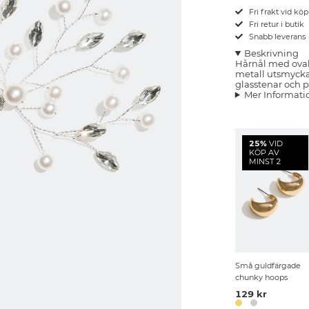
Fri frakt vid kö
Fri retur i butik
Snabb leverans
Beskrivning
Hårnål med ovala
metall utsmycka
glasstenar och pä
Mer Informati
25%
VID
KÖP AV
MINST 2
Små guldfärgade
chunky hoops
129 kr