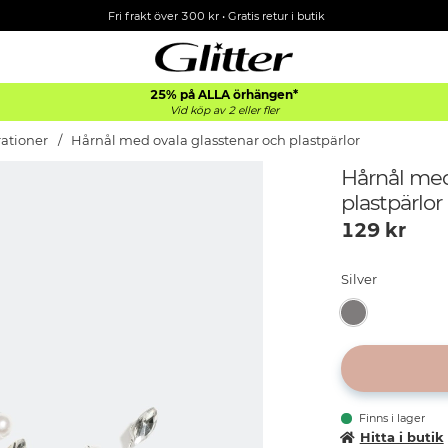
Fri frakt över 300 kr
•
Gratis retur i butik
25% på ALLA
örhängen*
Vid köp av 2 eller fler
ationer
Hårnål med ovala glasstenar och plastpärlor
Hårnål med
plastpärlor
129
kr
Silver
Finns i lager
Hitta i butik