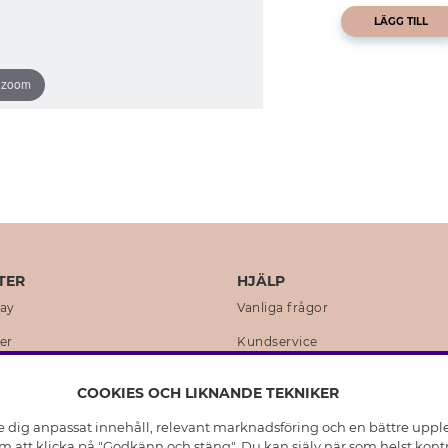
LÄGG TILL
o zoom
TER
HJÄLP
day
Vanliga frågor
er
Kundservice
en
Retur & Ångra Köp
COOKIES OCH LIKNANDE TEKNIKER
istoria
Skötselråd äkta silver
e dig anpassat innehåll, relevant marknadsföring och en bättre upplev
t
Skötselråd skinnhandskar
 att klicka på "Godkänn och stäng". Du kan själv när som helst kontr