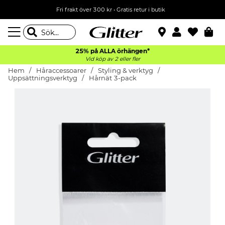
Fri frakt över 300 kr
•
Gratis retur i butik
25% på ALLA
örhängen*
Vid köp av 2 eller fler
Hem
Håraccessoarer
Styling & verktyg
Uppsättningsverktyg
Hårnät 3-pack