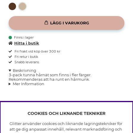
LÄGG I VARUKORG
Finns i lager
Hitta i butik
Fri frakt vid köp över 300 kr
Fri retur i butik
Snabb leverans
Beskrivning
3-pack tunna hårnät som finns i fler färger.
Rekommenderas att ha runt en hårmunk.
Mer Information
COOKIES OCH LIKNANDE TEKNIKER
INFO
Glitter använder cookies och liknande lagringstekniker för
Leverans
att ge dig anpassat innehåll, relevant marknadsföring och
OM GLITTER
Villkor