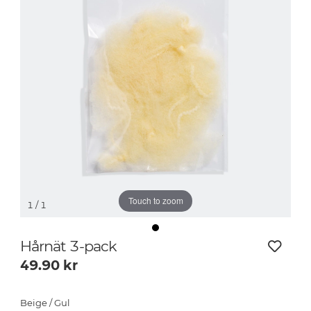
Touch to zoom
1
/ 1
Hårnät 3-pack
49.90
kr
Beige / Gul