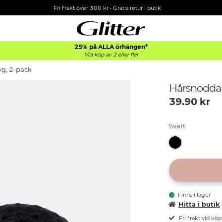
Fri frakt över 300 kr
•
Gratis retur i butik
25% på ALLA
örhängen*
Vid köp av 2 eller fler
yg, 2-pack
Hårsnoddar
39.90
kr
Svart
Finns i lager
Hitta i butik
Fri frakt vid kö