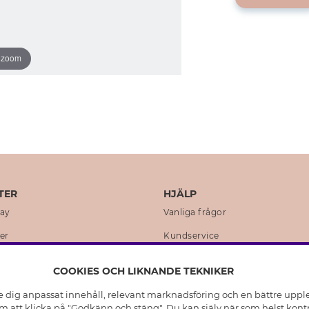
o zoom
TER
HJÄLP
day
Vanliga frågor
er
Kundservice
en
Retur & Ångra Köp
COOKIES OCH LIKNANDE TEKNIKER
istoria
Skötselråd äkta silver
e dig anpassat innehåll, relevant marknadsföring och en bättre upplev
t
Skötselråd skinnhandskar
 att klicka på "Godkänn och stäng". Du kan själv när som helst kontr