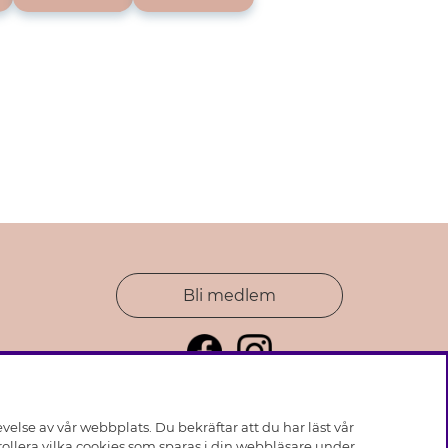
Bli medlem
else av vår webbplats. Du bekräftar att du har läst vår
ollera vilka cookies som sparas i din webbläsare under