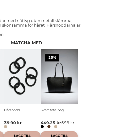
dar med nättyg utan metallklämma,
er skonsamma för håret. Hårsnoddarna är
on
MATCHA MED
25%
Hårsnodd
Svart tote bag
39.90 kr
449.25 kr
599 kr
LÄGG TILL
LÄGG TILL