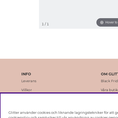
Hover t
1
/ 1
INFO
OM GLIT
Leverans
Black Fri
Villkor
Våra butik
Integritetspolicy
Varumärk
Cookies
Företagsh
Glitter använder cookies och liknande lagringstekniker för att g
Medlemsvillkor
Hållbarhe
cookiepolicy och samtycker till vår användning av cookies genom