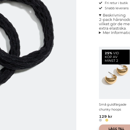
Fri retur i butik
Snabb leverans
Beskrivning
2-pack hårsnod
vilket gör de m
extra elastiska.
Mer Informati
25%
VID
KÖP AV
MINST 2
Små guldfärgade
chunky hoops
129 kr
LÄGG TILL