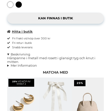
Hitta i butik
Fri frakt vid köp över 300 kr
Fri retur i butik
Snabb leverans
Beskrivning
Hårspänne i metall med rosett i glansigt tyg och knut i
mitten.
Mer Information
MATCHA MED
25%
VID KÖP AV
25%
MINST 2