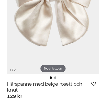
Touch to zoom
1
/ 2
Hårspänne med beige rosett och
knut
129
kr