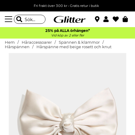
Fri frakt över 300 kr
•
Gratis retur i butik
25% på ALLA
örhängen*
Vid köp av 2 eller fler
Hem
Håraccessoarer
Spännen & klämmor
Hårspännen
Hårspänne med beige rosett och knut