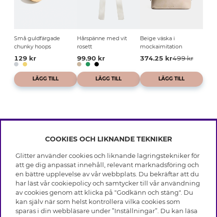
Små guldfärgade
Hårspänne med vit
Beige väska i
chunky hoops
rosett
mockaimitation
129 kr
99.90 kr
374.25 kr
499 kr
LÄGG TILL
LÄGG TILL
LÄGG TILL
COOKIES OCH LIKNANDE TEKNIKER
INFO
Glitter använder cookies och liknande lagringstekniker för
Leverans
att ge dig anpassat innehåll, relevant marknadsföring och
OM GLITTER
Villkor
en bättre upplevelse av vår webbplats. Du bekräftar att du
Integritetspolicy
har läst vår cookiepolicy och samtycker till vår användning
Black Friday
Cookies
av cookies genom att klicka på "Godkänn och stäng". Du
HJÄLP
Våra butiker
kan själv när som helst kontrollera vilka cookies som
Medlemsvillkor
Varumärken
sparas i din webbläsare under ”Inställningar”. Du kan läsa
Vanliga frågor
Jobba hos Glitter