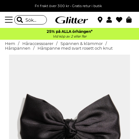
Fri frakt över 300 kr
•
Gratis retur i butik
25% på ALLA
örhängen*
Vid köp av 2 eller fler
Hem
Håraccessoarer
Spännen & klämmor
Hårspännen
Hårspänne med svart rosett och knut