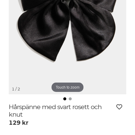
Touch to zoom
1
/ 2
Hårspänne med svart rosett och
knut
129
kr