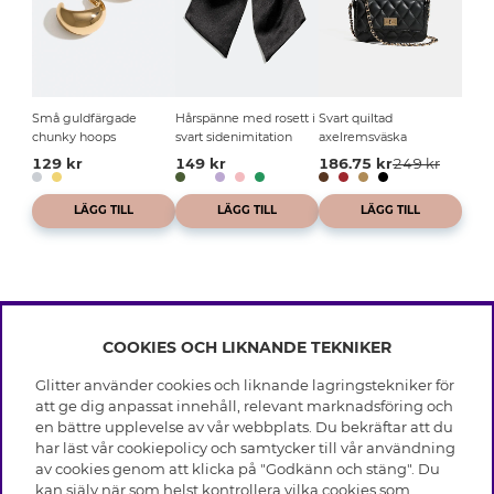
Små guldfärgade
Hårspänne med rosett i
Svart quiltad
chunky hoops
svart sidenimitation
axelremsväska
129 kr
149 kr
186.75 kr
249 kr
LÄGG TILL
LÄGG TILL
LÄGG TILL
COOKIES OCH LIKNANDE TEKNIKER
INFO
Glitter använder cookies och liknande lagringstekniker för
Leverans
att ge dig anpassat innehåll, relevant marknadsföring och
OM GLITTER
Villkor
en bättre upplevelse av vår webbplats. Du bekräftar att du
Integritetspolicy
har läst vår cookiepolicy och samtycker till vår användning
Black Friday
Cookies
av cookies genom att klicka på "Godkänn och stäng". Du
HJÄLP
Våra butiker
kan själv när som helst kontrollera vilka cookies som
Medlemsvillkor