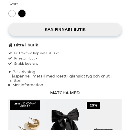
Svart
Hitta i butik
Fri frakt vid köp över 300 kr
Fri retur i butik
Snabb leverans
Beskrivning
Hårspänne i metall med rosett i glansigt tyg och knut i
mitten.
Mer Information
MATCHA MED
25%
VID KÖP AV
25%
MINST 2