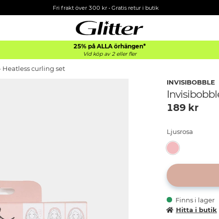
Fri frakt över 300 kr
•
Gratis retur i butik
25% på ALLA
örhängen*
Vid köp av 2 eller fler
- Heatless curling set
INVISIBOBBLE
Invisibobbl
189
kr
Ljusrosa
Finns i lager
Hitta i butik