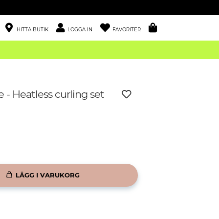
HITTA BUTIK
LOGGA IN
FAVORITER
e - Heatless curling set
LÄGG I VARUKORG