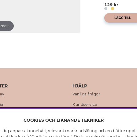
129 kr
LÄGG TILL
o zoom
TER
HJÄLP
day
Vanliga frågor
er
Kundservice
en
Retur & Ångra Köp
COOKIES OCH LIKNANDE TEKNIKER
istoria
Skötselråd äkta silver
e dig anpassat innehåll, relevant marknadsföring och en bättre upplev
t
Skötselråd skinnhandskar
 att klicka på "Godkänn och stäng". Du kan själv när som helst kontr