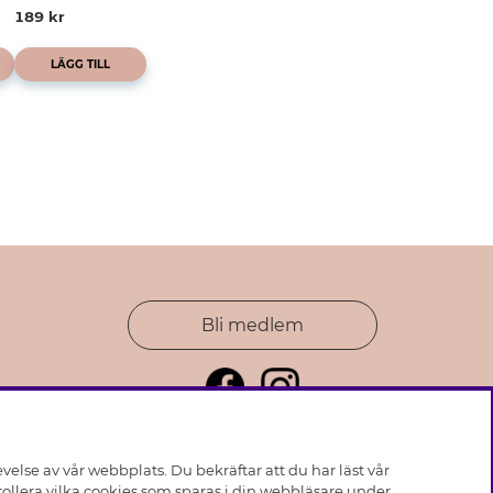
189 kr
LÄGG TILL
Bli medlem
else av vår webbplats. Du bekräftar att du har läst vår
ollera vilka cookies som sparas i din webbläsare under