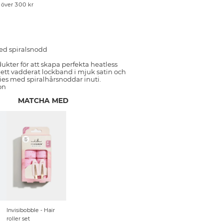
p över 300 kr
ed spiralsnodd
ukter för att skapa perfekta heatless
r ett vadderat lockband i mjuk satin och
ies med spiralhårsnoddar inuti.
on
MATCHA MED
Invisibobble - Hair
roller set