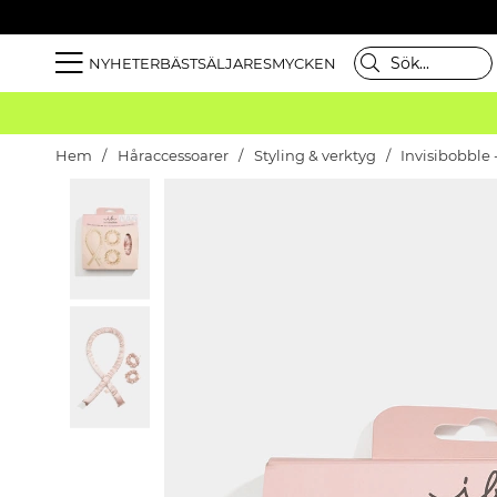
NYHETER
BÄSTSÄLJARE
SMYCKEN
Hem
Håraccessoarer
Styling & verktyg
Invisibobble 