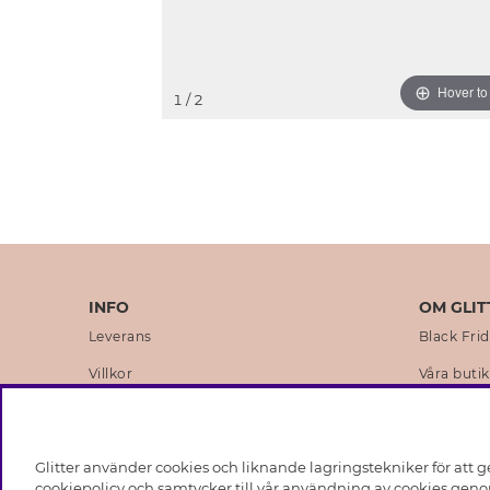
Hover t
1
/ 2
INFO
OM GLIT
Leverans
Black Fri
Villkor
Våra butik
Integritetspolicy
Varumärk
Cookies
Företagsh
Glitter använder cookies och liknande lagringstekniker för att g
Medlemsvillkor
Hållbarhe
cookiepolicy och samtycker till vår användning av cookies genom