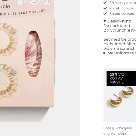
Fri frakt vid kö
Fri retur i butik
Snabb leverans
Beskrivning
1 x Lockband
2 x Scrunchie m
Set med tre prod
curls. Innehålle
två små scrunch
Mer Informati
25%
VID
KÖP AV
MINST 2
Små guldfärgade
chunky hoops