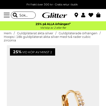
Fri frakt över 300 kr
•
Gratis retur i butik
25% på ALLA
örhängen*
Vid köp av 2 eller fler
Hem
Guldpläterat äkta silver
Guldpläterade örhängen
Hoops i 18k guldpläterat äkta silver med två rader cubic
zirconia
25%
VID KÖP AV MINST 2