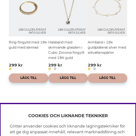
18K GULDPLÄTERAT
18K GULDPLÄTERAT
18K GULDPLÄTERAT
ÄKTA SILVER
ÄKTA SILVER
ÄKTA SILVER
Ring förgylld med 18k
Halsband med
Armband i 18k
guld med stenrad
skimrande glassten i
guldpläterat silver med
Cubic Zirconia förgyllt
sötvattenspärlor
med 18K guld
299 kr
299 kr
299 kr
LÄGG TILL
LÄGG TILL
LÄGG TILL
COOKIES OCH LIKNANDE TEKNIKER
INFO
Glitter använder cookies och liknande lagringstekniker för
Leverans
att ge dig anpassat innehåll, relevant marknadsföring och
OM GLITTER
Villkor