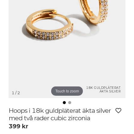
18K GULDPLÄTERAT
Touch to zoom
ÄKTA SILVER
1
/ 2
Hoops i 18k guldpläterat äkta silver
med två rader cubic zirconia
399
kr