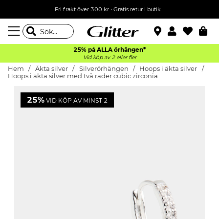
Fri frakt över 300 kr
•
Gratis retur i butik
25% på ALLA
örhängen*
Vid köp av 2 eller fler
Hem
Äkta silver
Silverörhängen
Hoops i äkta silver
Hoops i äkta silver med två rader cubic zirconia
25%
VID KÖP AV MINST 2