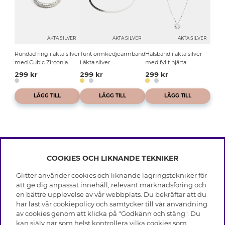
ÄKTA SILVER
ÄKTA SILVER
ÄKTA SILVER
Rundad ring i äkta silver
Tunt ormkedjearmband
Halsband i äkta silver
med Cubic Zirconia
i äkta silver
med fyllt hjärta
299 kr
299 kr
299 kr
LÄGG TILL
LÄGG TILL
LÄGG TILL
COOKIES OCH LIKNANDE TEKNIKER
INFO
Glitter använder cookies och liknande lagringstekniker för
Leverans
att ge dig anpassat innehåll, relevant marknadsföring och
OM GLITTER
Villkor
en bättre upplevelse av vår webbplats. Du bekräftar att du
Integritetspolicy
har läst vår cookiepolicy och samtycker till vår användning
Black Friday
Cookies
av cookies genom att klicka på "Godkänn och stäng". Du
HJÄLP
Våra butiker
kan själv när som helst kontrollera vilka cookies som
Medlemsvillkor