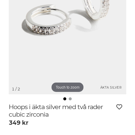
Touch to zoom
ÄKTA SILVER
1
/ 2
Hoops i äkta silver med två rader
cubic zirconia
349
kr