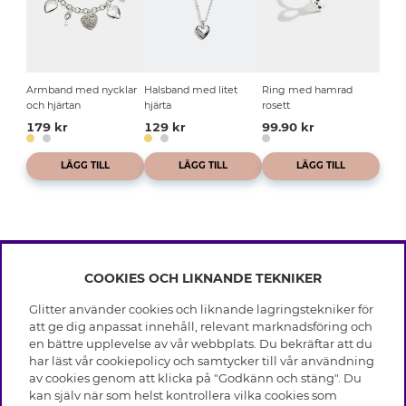
Armband med nycklar
Halsband med litet
Ring med hamrad
och hjärtan
hjärta
rosett
179 kr
129 kr
99.90 kr
LÄGG TILL
LÄGG TILL
LÄGG TILL
COOKIES OCH LIKNANDE TEKNIKER
INFO
Glitter använder cookies och liknande lagringstekniker för
Leverans
att ge dig anpassat innehåll, relevant marknadsföring och
OM GLITTER
Villkor
en bättre upplevelse av vår webbplats. Du bekräftar att du
Integritetspolicy
har läst vår cookiepolicy och samtycker till vår användning
Black Friday
Cookies
av cookies genom att klicka på "Godkänn och stäng". Du
HJÄLP
Våra butiker
kan själv när som helst kontrollera vilka cookies som
Medlemsvillkor
Varumärken