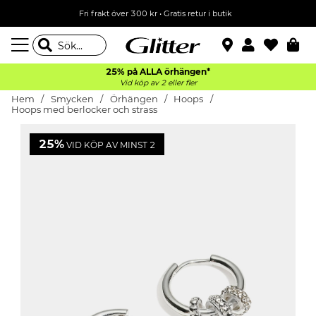
Fri frakt över 300 kr
•
Gratis retur i butik
25% på ALLA
örhängen*
Vid köp av 2 eller fler
Hem
Smycken
Örhängen
Hoops
Hoops med berlocker och strass
25%
VID KÖP AV MINST 2