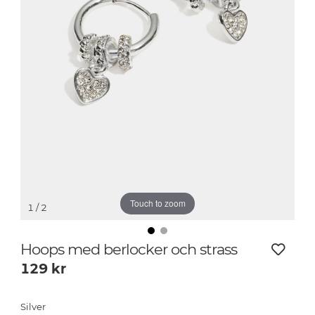
Touch to zoom
1
/ 2
Hoops med berlocker och strass
129
kr
Silver