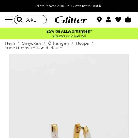
Fri frakt över 300 kr
•
Gratis retur i butik
25% på ALLA
örhängen*
Vid köp av 2 eller fler
Hem
Smycken
Örhängen
Hoops
June Hoops 18k Gold Plated