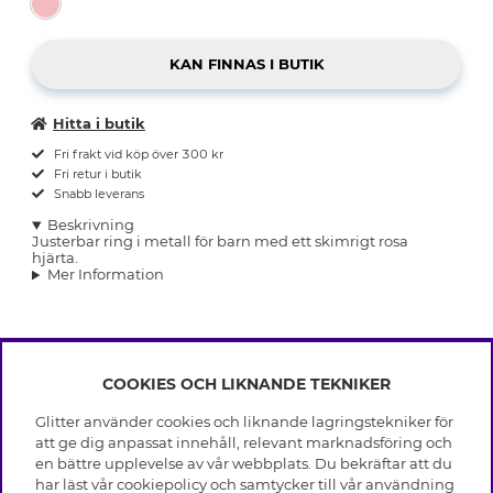
Hitta i butik
Fri frakt vid köp över 300 kr
Fri retur i butik
Snabb leverans
Beskrivning
Justerbar ring i metall för barn med ett skimrigt rosa
hjärta.
Mer Information
COOKIES OCH LIKNANDE TEKNIKER
INFO
Glitter använder cookies och liknande lagringstekniker för
Leverans
att ge dig anpassat innehåll, relevant marknadsföring och
OM GLITTER
Villkor
en bättre upplevelse av vår webbplats. Du bekräftar att du
Integritetspolicy
har läst vår cookiepolicy och samtycker till vår användning
Black Friday