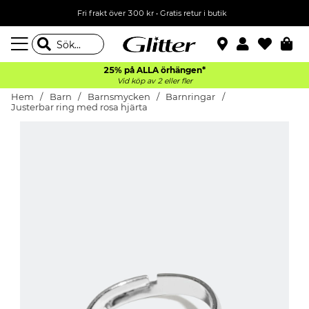
Fri frakt över 300 kr
•
Gratis retur i butik
25% på ALLA
örhängen*
Vid köp av 2 eller fler
Hem
Barn
Barnsmycken
Barnringar
Justerbar ring med rosa hjärta