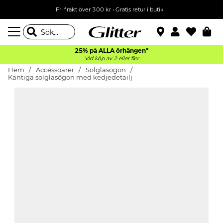
Fri frakt över 300 kr
•
Gratis retur i butik
25% på ALLA
örhängen*
Vid köp av 2 eller fler
Hem
Accessoarer
Solglasögon
Kantiga solglasögon med kedjedetailj