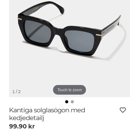
Touch to zoom
1
/ 2
Kantiga solglasögon med
kedjedetailj
99.90
kr