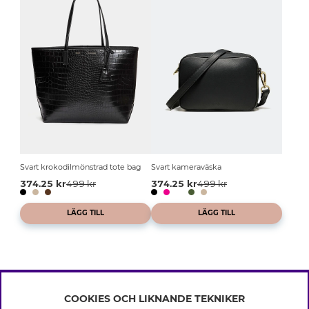
Svart krokodilmönstrad tote bag
Svart kameraväska
374.25 kr
499 kr
374.25 kr
499 kr
LÄGG TILL
LÄGG TILL
COOKIES OCH LIKNANDE TEKNIKER
INFO