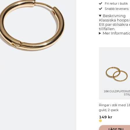
Fri retur i butik
Snabb leverans
Beskrivning
Klassiska hoops
Ett par stilsäkr
tillfällen.
Mer Informati
18K GULDPLÄTERA
STÅ
Ringar i stål med 1
guld, 2-pack
149 kr
LÄGG TILL