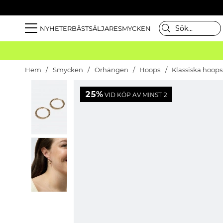
NYHETER
BÄSTSÄLJARE
SMYCKEN
Hem
Smycken
Örhängen
Hoops
Klassiska hoops
25%
VID KÖP AV MINST 2