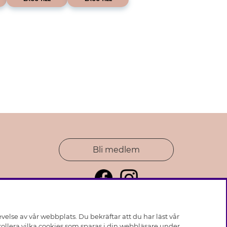
Bli medlem
else av vår webbplats. Du bekräftar att du har läst vår
ollera vilka cookies som sparas i din webbläsare under