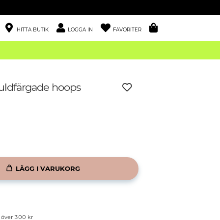
HITTA BUTIK
LOGGA IN
FAVORITER
guldfärgade hoops
LÄGG I VARUKORG
p över 300 kr