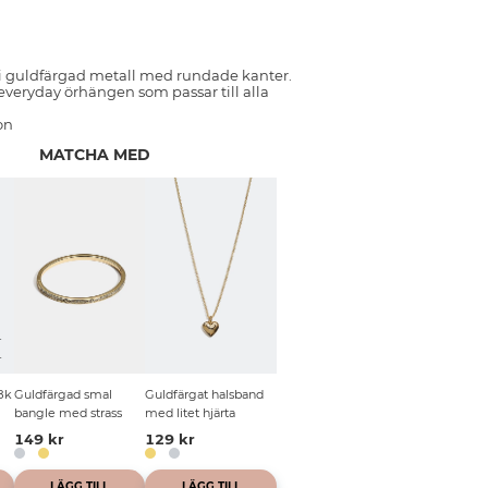
 i guldfärgad metall med rundade kanter.
a everyday örhängen som passar till alla
on
MATCHA MED
T
L
8k
Guldfärgad smal
Guldfärgat halsband
bangle med strass
med litet hjärta
149 kr
129 kr
LÄGG TILL
LÄGG TILL