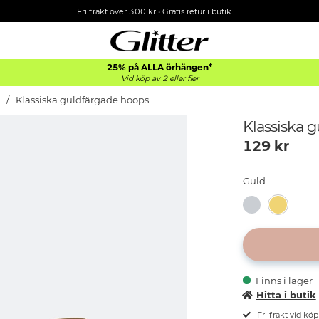
Fri frakt över 300 kr
•
Gratis retur i butik
25% på ALLA
örhängen*
Vid köp av 2 eller fler
Klassiska guldfärgade hoops
Klassiska 
129
kr
Guld
Finns i lager
Hitta i butik
Fri frakt vid kö