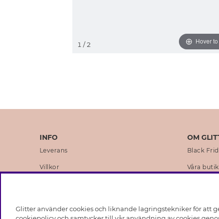
Hover t
1
/ 2
INFO
OM GLIT
Leverans
Black Fri
Villkor
Våra butik
Integritetspolicy
Varumärk
Cookies
Företagsh
Glitter använder cookies och liknande lagringstekniker för att g
Medlemsvillkor
Hållbarhe
cookiepolicy och samtycker till vår användning av cookies genom