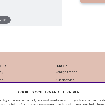
o zoom
TER
HJÄLP
day
Vanliga frågor
er
Kundservice
en
Retur & Ångra Köp
COOKIES OCH LIKNANDE TEKNIKER
istoria
Skötselråd äkta silver
e dig anpassat innehåll, relevant marknadsföring och en bättre upplev
t
Skötselråd skinnhandskar
 att klicka på "Godkänn och stäng". Du kan själv när som helst kontr